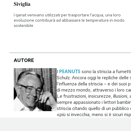
Siviglia
Notifiche mobile
Regala il Post
I qanat venivano utilizzati per trasportare l'acqua, una loro
Hai bisogno di aiuto?
evoluzione contribuirà ad abbassare le temperature in modo
sostenibile
Esci
AUTORE
PEANUTS
I
sono la striscia a fumett
Schulz. Ancora oggi le repliche delle s
l’influenza della striscia – e dei suo
di mezzo mondo, attraverso i loro carat
Le frustrazioni, insicurezze, illusion
sempre appassionato i lettori bambin
striscia citando quello di un pubblic
«più si invecchia, meno si è sicuri ri