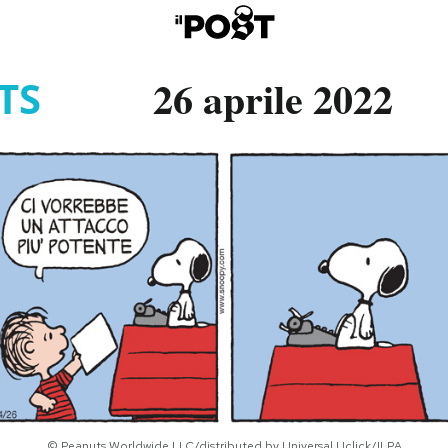
26 aprile 2022
TS
© Peanuts Worldwide LLC/distributed by Universal Uclick/ILPA