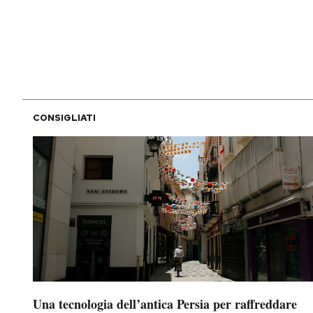
PODCAST
NEWSLETTER
CONSIGLIATI
I MIEI PREFERITI
SHOP
CALENDARIO
AREA PERSONALE
Area Personale
Una tecnologia dell’antica Persia per raffreddare
Newsletter