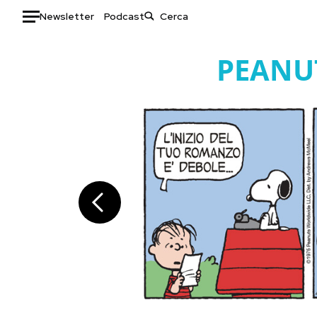
Newsletter
Podcast
Auto
PEANU
HOME
Italia
Moda
Mondo
Libri
Politica
Consumismi
Tecnologia
Storie/Idee
Internet
Ok Boomer!
Scienza
Media
Cultura
Europa
Economia
Altrecose
Sport
Mondiali calcio 2026