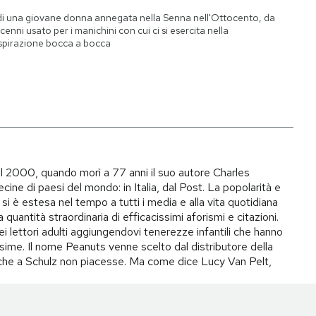
di una giovane donna annegata nella Senna nell'Ottocento, da
cenni usato per i manichini con cui ci si esercita nella
spirazione bocca a bocca
il 2000, quando morì a 77 anni il suo autore Charles
ecine di paesi del mondo: in Italia, dal Post. La popolarità e
si è estesa nel tempo a tutti i media e alla vita quotidiana
quantità straordinaria di efficacissimi aforismi e citazioni.
ei lettori adulti aggiungendovi tenerezze infantili che hanno
ime. Il nome Peanuts venne scelto dal distributore della
to che a Schulz non piacesse. Ma come dice Lucy Van Pelt,