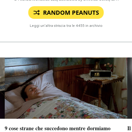
RANDOM PEANUTS
Leggi un'altra striscia tra le
4455
in archivio
9 cose strane che succedono mentre dormiamo
Il