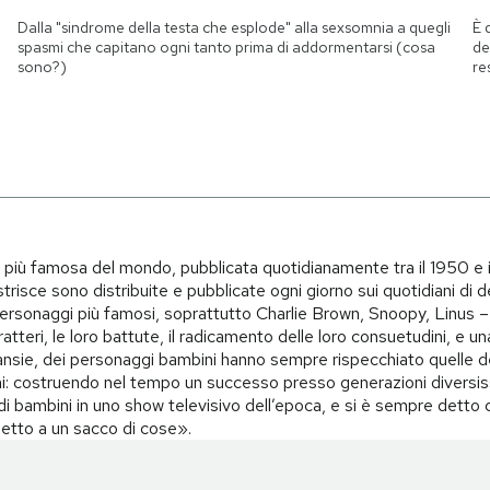
Dalla "sindrome della testa che esplode" alla sexsomnia a quegli
È 
spasmi che capitano ogni tanto prima di addormentarsi (cosa
de
sono?)
re
i più famosa del mondo, pubblicata quotidianamente tra il 1950 e 
trisce sono distribuite e pubblicate ogni giorno sui quotidiani di d
i personaggi più famosi, soprattutto Charlie Brown, Snoopy, Linus – 
teri, le loro battute, il radicamento delle loro consuetudini, e una 
i, ansie, dei personaggi bambini hanno sempre rispecchiato quelle d
i: costruendo nel tempo un successo presso generazioni diversiss
o di bambini in uno show televisivo dell’epoca, e si è sempre det
spetto a un sacco di cose».