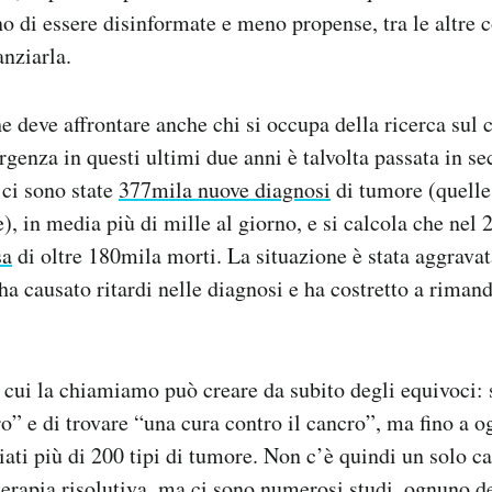
no di essere disinformate e meno propense, tra le altre c
anziarla.
 deve affrontare anche chi si occupa della ricerca sul 
urgenza in questi ultimi due anni è talvolta passata in s
 ci sono state
377mila nuove diagnosi
di tumore (quelle
), in media più di mille al giorno, e si calcola che nel 
sa
di oltre 180mila morti. La situazione è stata aggrava
ha causato ritardi nelle diagnosi e ha costretto a rimand
cui la chiamiamo può creare da subito degli equivoci: s
o” e di trovare “una cura contro il cancro”, ma fino a o
udiati più di 200 tipi di tumore. Non c’è quindi un solo 
terapia risolutiva, ma ci sono numerosi studi, ognuno de