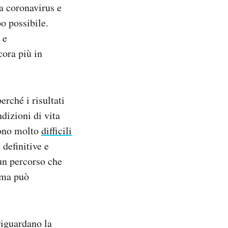
da coronavirus e
o possibile.
 e
cora più in
rché i risultati
dizioni di vita
 sono molto
difficili
 definitive e
 un percorso che
ema può
riguardano la