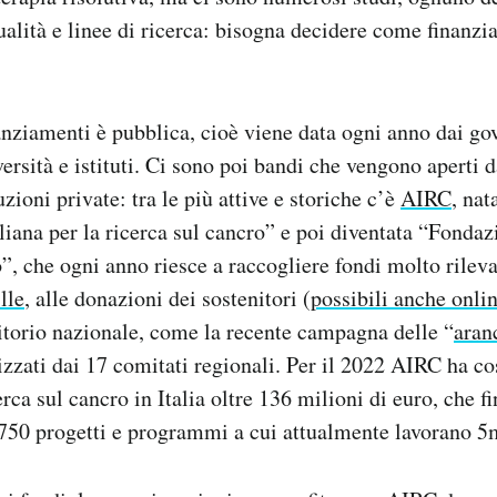
ualità e linee di ricerca: bisogna decidere come finanzi
anziamenti è pubblica, cioè viene data ogni anno dai gov
ersità e istituti. Ci sono poi bandi che vengono aperti d
uzioni private: tra le più attive e storiche c’è
AIRC
, na
liana per la ricerca sul cancro” e poi diventata “Fonda
”, che ogni anno riesce a raccogliere fondi molto rileva
lle
, alle donazioni dei sostenitori (
possibili anche onli
rritorio nazionale, come la recente campagna delle “
aran
nizzati dai 17 comitati regionali. Per il 2022 AIRC ha co
erca sul cancro in Italia oltre 136 milioni di euro, che 
 750 progetti e programmi a cui attualmente lavorano 5m