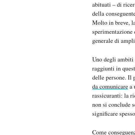
abituati – di ric
Notifiche mobile
della conseguente
Regala il Post
Hai bisogno di aiuto?
Molto in breve, la
Esci
sperimentazione c
generale di ampl
Uno degli ambiti 
raggiunti in ques
delle persone. Il
da comunicare
a 
rassicuranti: la 
non si conclude s
significare spesso
Come conseguenza,