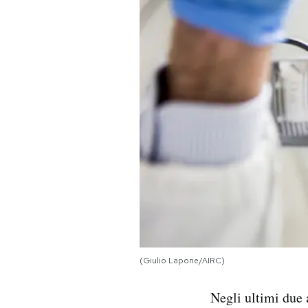
PODCAST
NEWSLETTER
I MIEI PREFERITI
SHOP
CALENDARIO
AREA PERSONALE
(Giulio Lapone/AIRC)
Area Personale
Negli ultimi due 
Newsletter