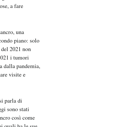
ose, a fare
cancro, una
econdo piano: solo
 del 2021 non
2021 i tumori
ta dalla pandemia,
are visite e
i parla di
ggi sono stati
cancro così come
i quali ha le sue