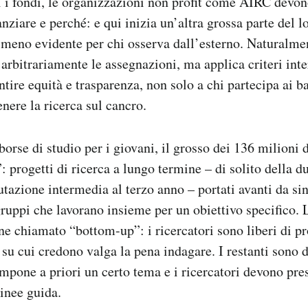
i i fondi, le organizzazioni non profit come AIRC devo
anziare e perché: e qui inizia un’altra grossa parte del l
 meno evidente per chi osserva dall’esterno. Naturalme
rbitrariamente le assegnazioni, ma applica criteri in
antire equità e trasparenza, non solo a chi partecipa ai 
nere la ricerca sul cancro.
borse di studio per i giovani, il grosso dei 136 milioni d
: progetti di ricerca a lungo termine – di solito della d
utazione intermedia al terzo anno – portati avanti da sin
gruppi che lavorano insieme per un obiettivo specifico.
ene chiamato “bottom-up”: i ricercatori sono liberi di p
 su cui credono valga la pena indagare. I restanti sono d
mpone a priori un certo tema e i ricercatori devono pre
linee guida.