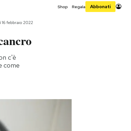
Abbonati
Shop
Regala
 16 febbraio 2022
 cancro
on c'è
re come