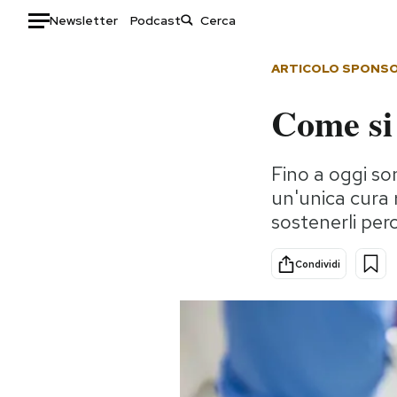
Newsletter
Podcast
Auto
ARTICOLO SPONS
Come si 
HOME
Italia
Moda
Fino a oggi son
Mondo
Libri
un'unica cura 
Politica
Consumismi
sostenerli per
Tecnologia
Storie/Idee
Internet
Ok Boomer!
Condividi
Scienza
Media
Cultura
Europa
Economia
Altrecose
Sport
Mondiali calcio 2026