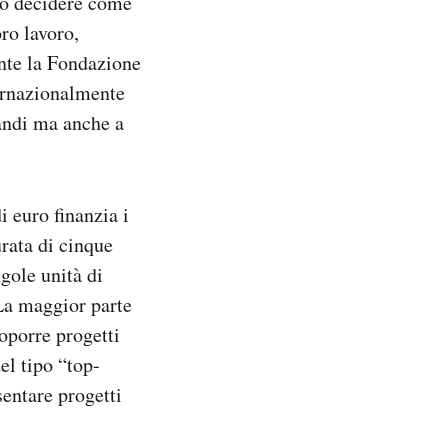
no decidere come
oro lavoro,
nte la Fondazione
ternazionalmente
bandi ma anche a
i euro finanzia i
urata di cinque
gole unità di
 La maggior parte
roporre progetti
el tipo “top-
sentare progetti