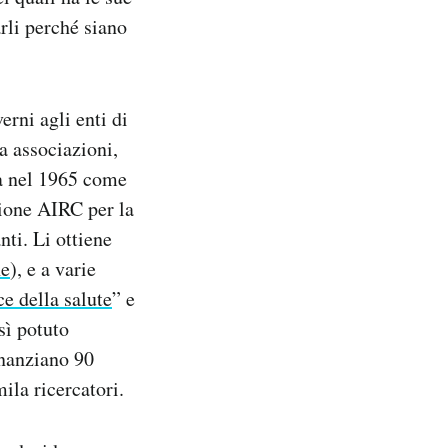
arli perché siano
erni agli enti di
a associazioni,
ta nel 1965 come
zione AIRC per la
nti. Li ottiene
ne
), e a varie
ce della salute
” e
sì potuto
finanziano 90
ila ricercatori.