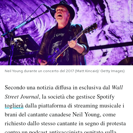
PODCAST
NEWSLETTER
I MIEI PREFERITI
SHOP
Neil Young durante un concerto del 2017 (Matt Kincaid/ Getty Images)
Secondo una notizia diffusa in esclusiva dal
Wall
CALENDARIO
Street Journal
, la società che gestisce Spotify
toglierà
dalla piattaforma di streaming musicale i
AREA PERSONALE
brani del cantante canadese Neil Young, come
richiesto dallo stesso cantante in segno di protesta
Area Personale
Newsletter
contro un podcast antivaccinista ospitato sulla