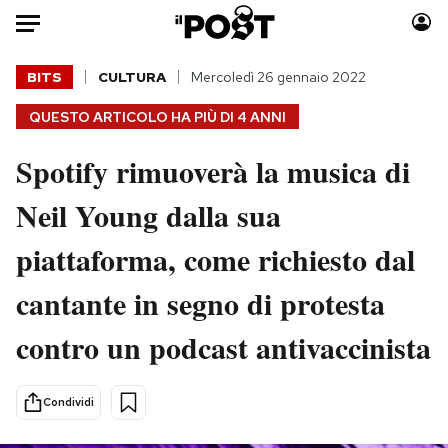
Auto
BITS
CULTURA
Mercoledì 26 gennaio 2022
QUESTO ARTICOLO HA PIÙ DI
4 ANNI
HOME
Spotify rimuoverà la musica di
Italia
Moda
Mondo
Libri
Neil Young dalla sua
Politica
Consumismi
piattaforma, come richiesto dal
Tecnologia
Storie/Idee
Internet
Ok Boomer!
cantante in segno di protesta
Scienza
Media
contro un podcast antivaccinista
Cultura
Europa
Economia
Altrecose
Sport
Mondiali calcio 2026
Condividi