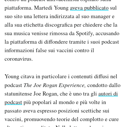
Notifiche mobile
piattaforma. Martedì Young
aveva pubblicato
sul
Regala il Post
suo sito una lettera indirizzata al suo manager e
Hai bisogno di aiuto?
alla sua etichetta discografica per chiedere che la
Esci
sua musica venisse rimossa da Spotify, accusando
la piattaforma di diffondere tramite i suoi podcast
informazioni false sui vaccini contro il
coronavirus.
Young citava in particolare i contenuti diffusi nel
podcast
The Joe Rogan Experience,
condotto dallo
statunitense Joe Rogan, che è uno tra gli
autori di
podcast
più popolari al mondo e più volte in
passato aveva espresso posizioni scettiche sui
vaccini, promuovendo teorie del complotto e cure