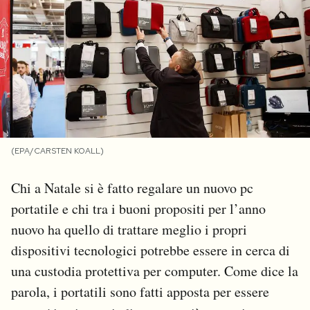
PODCAST
NEWSLETTER
I MIEI PREFERITI
(EPA/CARSTEN KOALL)
SHOP
Chi a Natale si è fatto regalare un nuovo pc
portatile e chi tra i buoni propositi per l’anno
CALENDARIO
nuovo ha quello di trattare meglio i propri
dispositivi tecnologici potrebbe essere in cerca di
AREA PERSONALE
una custodia protettiva per computer. Come dice la
Area Personale
parola, i portatili sono fatti apposta per essere
Newsletter