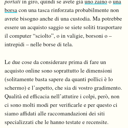
portati
in giro, quindi se avete già
uno zaino
o
una
Notifiche mobile
borsa
con una tasca rinforzata probabilmente non
Regala il Post
avrete bisogno anche di una custodia. Ma potrebbe
Hai bisogno di aiuto?
essere un acquisto saggio se siete soliti trasportare
Esci
il computer “sciolto”, o in valigie, borsoni o –
intrepidi – nelle borse di tela.
Le due cose da considerare prima di fare un
acquisto online sono soprattutto le dimensioni
(solitamente basta sapere da quanti pollici è lo
schermo) e l’aspetto, che sia di vostro gradimento.
Qualità ed efficacia nell’attutire i colpi, però, non
ci sono molti modi per verificarle e per questo ci
siamo affidati alle raccomandazioni dei siti
specializzati che le hanno testate e recensite.