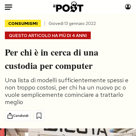
Auto
CONSUMISMI
Giovedì 13 gennaio 2022
QUESTO ARTICOLO HA PIÙ DI
4 ANNI
HOME
Per chi è in cerca di una
Italia
Moda
Mondo
Libri
custodia per computer
Politica
Consumismi
Tecnologia
Storie/Idee
Una lista di modelli sufficientemente spessi e
Internet
Ok Boomer!
non troppo costosi, per chi ha un nuovo pc o
vuole semplicemente cominciare a trattarlo
Scienza
Media
meglio
Cultura
Europa
Economia
Altrecose
Condividi
Sport
Mondiali calcio 2026