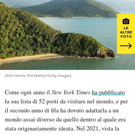
PODCAST
LE
NEWSLETTER
ALTRE
FOTO
I MIEI PREFERITI
SHOP
(Ahti Heinla, Phil Walter/Getty Images)
Come ogni anno il
New York Times
ha pubblicato
CALENDARIO
la sua lista di 52 posti da visitare nel mondo, e per
il secondo anno di fila ha dovuto adattarla a un
AREA PERSONALE
mondo assai diverso da quello dentro al quale era
Area Personale
stata originariamente ideata. Nel 2021, vista la
Newsletter