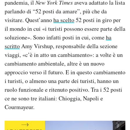
pandemia, il
New York Times
aveva adattato la lista
Notifiche mobile
parlando di “52 posti da amare”, più che da
Regala il Post
visitare. Quest’anno
ha scelto
52 posti in giro per
Hai bisogno di aiuto?
Esci
il mondo in cui «i turisti possono essere parte della
soluzione». Sono infatti posti in cui, come
ha
scritto
Amy Virshup, responsabile della sezione
viaggi, «c’è in atto un cambiamento»: a volte è un
cambiamento ambientale, altre è un nuovo
approccio verso il futuro. E in questo cambiamento
i turisti, o almeno una parte dei turisti, hanno un
ruolo funzionale e ritenuto positivo. Tra i 52 posti
ce ne sono tre italiani: Chioggia, Napoli e
Courmayeur.