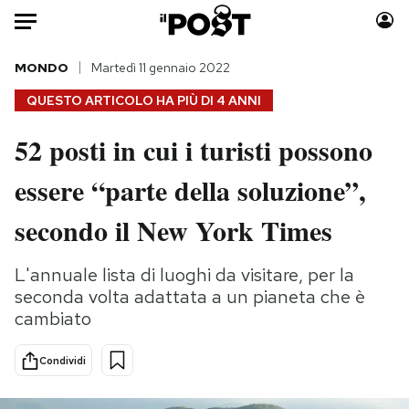
Auto
MONDO
Martedì 11 gennaio 2022
QUESTO ARTICOLO HA PIÙ DI
4 ANNI
HOME
52 posti in cui i turisti possono
Italia
Moda
essere “parte della soluzione”,
Mondo
Libri
Politica
Consumismi
secondo il New York Times
Tecnologia
Storie/Idee
Internet
Ok Boomer!
L'annuale lista di luoghi da visitare, per la
Scienza
Media
seconda volta adattata a un pianeta che è
Cultura
Europa
cambiato
Economia
Altrecose
Condividi
Sport
Mondiali calcio 2026