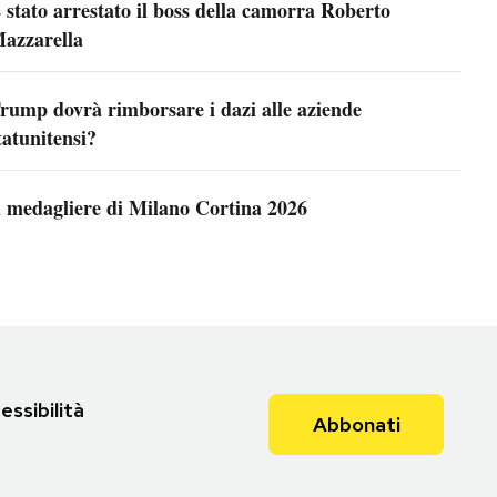
 stato arrestato il boss della camorra Roberto
azzarella
rump dovrà rimborsare i dazi alle aziende
tatunitensi?
l medagliere di Milano Cortina 2026
essibilità
Abbonati