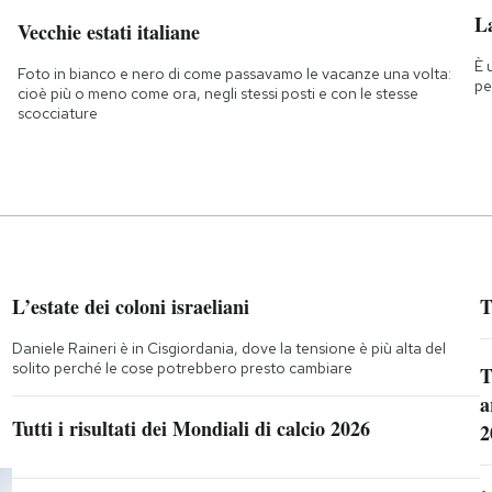
La
Vecchie estati italiane
È 
Foto in bianco e nero di come passavamo le vacanze una volta:
pe
cioè più o meno come ora, negli stessi posti e con le stesse
scocciature
L’estate dei coloni israeliani
T
Daniele Raineri è in Cisgiordania, dove la tensione è più alta del
solito perché le cose potrebbero presto cambiare
T
a
Tutti i risultati dei Mondiali di calcio 2026
2