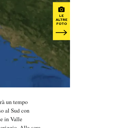
LE
ALTRE
FOTO
arà un tempo
so al Sud con
e in Valle
eriggio. Alla sera