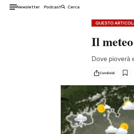
Newsletter
Podcast
Auto
QUESTO ARTICOLO
Il meteo
HOME
Italia
Moda
Dove pioverà e
Mondo
Libri
Politica
Consumismi
Condividi
Tecnologia
Storie/Idee
Internet
Ok Boomer!
Scienza
Media
Cultura
Europa
Economia
Altrecose
Sport
Mondiali calcio 2026