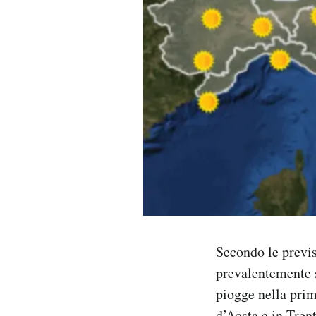
PODCAST
NEWSLETTER
I MIEI PREFERITI
SHOP
CALENDARIO
Secondo le previs
AREA PERSONALE
prevalentemente 
Area Personale
piogge nella prim
Newsletter
d’Aosta e in Tren