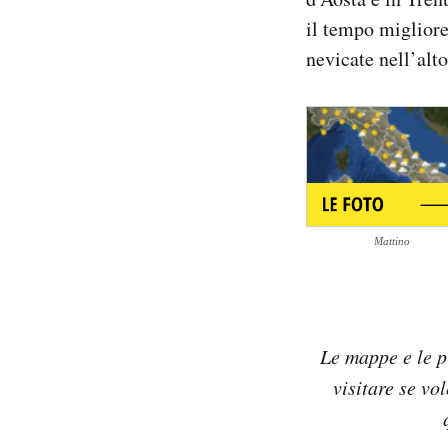
Notifiche mobile
il tempo migliore
Regala il Post
nevicate nell’alt
Hai bisogno di aiuto?
Esci
Mattino
Le mappe e le p
visitare se vo