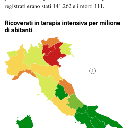
Notifiche mobile
registrati erano stati 141.262 e i morti 111.
Regala il Post
Hai bisogno di aiuto?
Esci