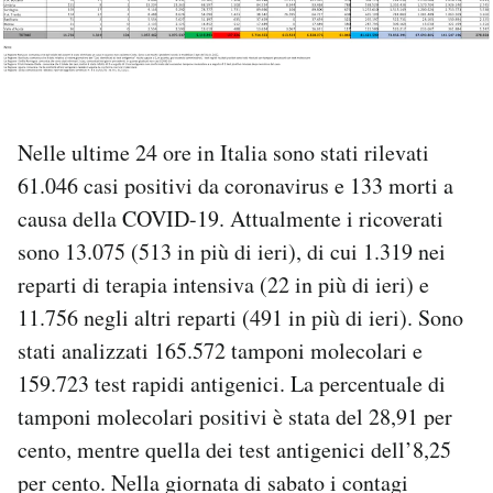
PODCAST
NEWSLETTER
Nelle ultime 24 ore in Italia sono stati rilevati
61.046 casi positivi da coronavirus e 133 morti a
I MIEI PREFERITI
causa della COVID-19. Attualmente i ricoverati
sono 13.075 (513 in più di ieri), di cui 1.319 nei
SHOP
reparti di terapia intensiva (22 in più di ieri) e
11.756 negli altri reparti (491 in più di ieri). Sono
CALENDARIO
stati analizzati 165.572 tamponi molecolari e
159.723 test rapidi antigenici. La percentuale di
AREA PERSONALE
tamponi molecolari positivi è stata del 28,91 per
cento, mentre quella dei test antigenici dell’8,25
Area Personale
per cento. Nella giornata di sabato i contagi
Newsletter