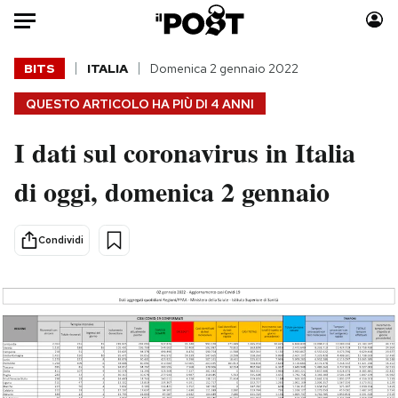
Auto
BITS
ITALIA
Domenica 2 gennaio 2022
QUESTO ARTICOLO HA PIÙ DI
4 ANNI
HOME
I dati sul coronavirus in Italia
Italia
Moda
Mondo
Libri
di oggi, domenica 2 gennaio
Politica
Consumismi
Tecnologia
Storie/Idee
Condividi
Internet
Ok Boomer!
Scienza
Media
Cultura
Europa
Economia
Altrecose
Sport
Mondiali calcio 2026