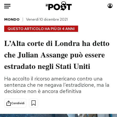
Auto
MONDO
Venerdì 10 dicembre 2021
QUESTO ARTICOLO HA PIÙ DI
4 ANNI
HOME
L’Alta corte di Londra ha detto
Italia
Moda
che Julian Assange può essere
Mondo
Libri
Politica
Consumismi
estradato negli Stati Uniti
Tecnologia
Storie/Idee
Internet
Ok Boomer!
Ha accolto il ricorso americano contro una
Scienza
Media
sentenza che ne negava l’estradizione, ma la
Cultura
Europa
decisione non è ancora definitiva
Economia
Altrecose
Condividi
Sport
Mondiali calcio 2026