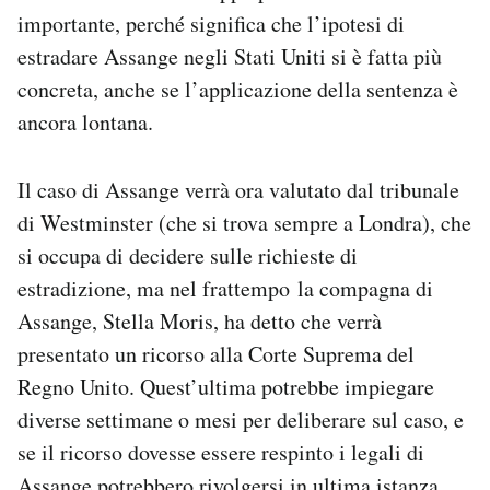
Notifiche mobile
importante, perché significa che l’ipotesi di
Regala il Post
estradare Assange negli Stati Uniti si è fatta più
Hai bisogno di aiuto?
concreta, anche se l’applicazione della sentenza è
Esci
ancora lontana.
Il caso di Assange verrà ora valutato dal tribunale
di Westminster (che si trova sempre a Londra), che
si occupa di decidere sulle richieste di
estradizione, ma nel frattempo la compagna di
Assange, Stella Moris, ha detto che verrà
presentato un ricorso alla Corte Suprema del
Regno Unito. Quest’ultima potrebbe impiegare
diverse settimane o mesi per deliberare sul caso, e
se il ricorso dovesse essere respinto i legali di
Assange potrebbero rivolgersi in ultima istanza