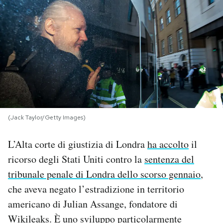
PODCAST
NEWSLETTER
I MIEI PREFERITI
(Jack Taylor/Getty Images)
SHOP
L’Alta corte di giustizia di Londra
ha accolto
il
CALENDARIO
ricorso degli Stati Uniti contro la
sentenza del
tribunale penale di Londra dello scorso gennaio
,
AREA PERSONALE
che aveva negato l’estradizione in territorio
americano di Julian Assange, fondatore di
Area Personale
Wikileaks. È uno sviluppo particolarmente
Newsletter