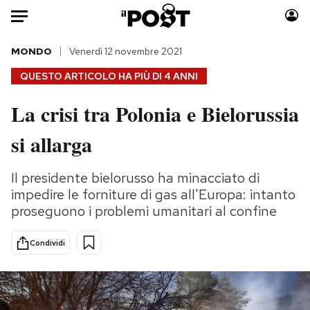
Auto
MONDO
Venerdì 12 novembre 2021
QUESTO ARTICOLO HA PIÙ DI
4 ANNI
HOME
La crisi tra Polonia e Bielorussia
Italia
Moda
si allarga
Mondo
Libri
Politica
Consumismi
Il presidente bielorusso ha minacciato di
Tecnologia
Storie/Idee
impedire le forniture di gas all'Europa: intanto
Internet
Ok Boomer!
proseguono i problemi umanitari al confine
Scienza
Media
Cultura
Europa
Condividi
Economia
Altrecose
Sport
Mondiali calcio 2026