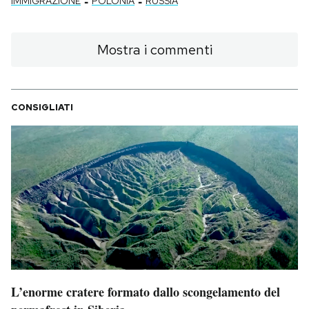
-
-
IMMIGRAZIONE
POLONIA
RUSSIA
Mostra i commenti
CONSIGLIATI
L’enorme cratere formato dallo scongelamento del