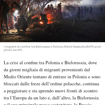
PODCAST
NEWSLETTER
I MIEI PREFERITI
I migranti al confine tra Bielorussia e Polonia (Ramil Nasibulin/BelTA pool
photo via AP)
SHOP
La crisi al confine tra Polonia e Bielorussia, dove
da giorni migliaia di migranti provenienti dal
CALENDARIO
Medio Oriente tentano di entrare in Polonia e sono
bloccati dalle forze dell’ordine polacche, continua
AREA PERSONALE
a peggiorare e sta aprendo nuovi fronti di scontro
Area Personale
tra l’Europa da un lato e, dall’altro, la Bielorussia
Newsletter
e il suo principale paese sostenitore, la Russia.