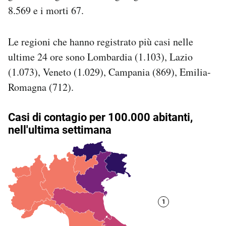
Notifiche mobile
8.569 e i morti 67.
Regala il Post
Hai bisogno di aiuto?
Le regioni che hanno registrato più casi nelle
Esci
ultime 24 ore sono Lombardia (1.103), Lazio
(1.073), Veneto (1.029), Campania (869), Emilia-
Romagna (712).