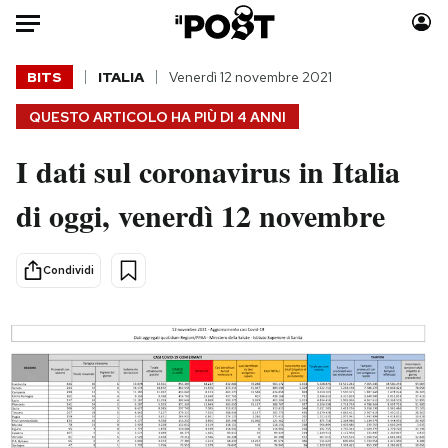
Auto
BITS
ITALIA
Venerdì 12 novembre 2021
QUESTO ARTICOLO HA PIÙ DI
4 ANNI
HOME
I dati sul coronavirus in Italia
Italia
Moda
Mondo
Libri
di oggi, venerdì 12 novembre
Politica
Consumismi
Tecnologia
Storie/Idee
Condividi
Internet
Ok Boomer!
Scienza
Media
Cultura
Europa
Economia
Altrecose
Sport
Mondiali calcio 2026