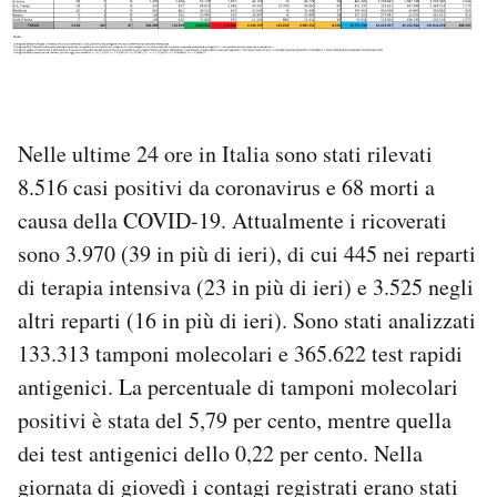
PODCAST
NEWSLETTER
Nelle ultime 24 ore in Italia sono stati rilevati
8.516 casi positivi da coronavirus e 68 morti a
I MIEI PREFERITI
causa della COVID-19. Attualmente i ricoverati
sono 3.970 (39 in più di ieri), di cui 445 nei reparti
SHOP
di terapia intensiva (23 in più di ieri) e 3.525 negli
altri reparti (16 in più di ieri). Sono stati analizzati
CALENDARIO
133.313 tamponi molecolari e 365.622 test rapidi
antigenici. La percentuale di tamponi molecolari
AREA PERSONALE
positivi è stata del 5,79 per cento, mentre quella
dei test antigenici dello 0,22 per cento. Nella
Area Personale
giornata di giovedì i contagi registrati erano stati
Newsletter