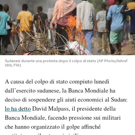
PODCAST
NEWSLETTER
I MIEI PREFERITI
Sudanesi durante una protesta dopo il colpo di stato (AP Photo/Ashraf
Idris, File)
SHOP
A causa del colpo di stato compiuto lunedì
dall’esercito sudanese, la Banca Mondiale ha
CALENDARIO
deciso di sospendere gli aiuti economici al Sudan:
lo ha detto
David Malpass, il presidente della
AREA PERSONALE
Banca Mondiale, facendo pressione sui militari
Area Personale
che hanno organizzato il golpe affinché
Newsletter