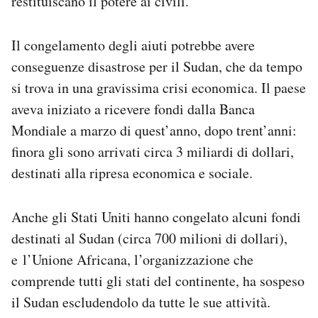
restituiscano il potere ai civili.
Notifiche mobile
Regala il Post
Il congelamento degli aiuti potrebbe avere
Hai bisogno di aiuto?
conseguenze disastrose per il Sudan, che da tempo
Esci
si trova in una gravissima crisi economica. Il paese
aveva iniziato a ricevere fondi dalla Banca
Mondiale a marzo di quest’anno, dopo trent’anni:
finora gli sono arrivati circa 3 miliardi di dollari,
destinati alla ripresa economica e sociale.
Anche gli Stati Uniti hanno congelato alcuni fondi
destinati al Sudan (circa 700 milioni di dollari),
e l’Unione Africana, l’organizzazione che
comprende tutti gli stati del continente, ha sospeso
il Sudan escludendolo da tutte le sue attività.