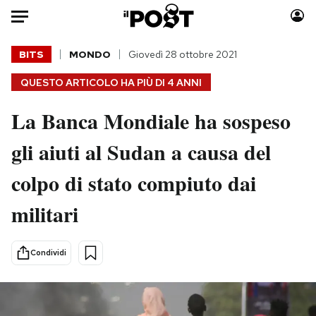
Auto
BITS
MONDO
Giovedì 28 ottobre 2021
QUESTO ARTICOLO HA PIÙ DI
4 ANNI
HOME
La Banca Mondiale ha sospeso
Italia
Moda
Mondo
Libri
gli aiuti al Sudan a causa del
Politica
Consumismi
colpo di stato compiuto dai
Tecnologia
Storie/Idee
Internet
Ok Boomer!
militari
Scienza
Media
Cultura
Europa
Condividi
Economia
Altrecose
Sport
Mondiali calcio 2026