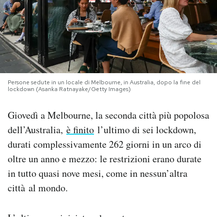
PODCAST
NEWSLETTER
Persone sedute in un locale di Melbourne, in Australia, dopo la fine del
I MIEI PREFERITI
lockdown (Asanka Ratnayake/Getty Images)
Giovedì a Melbourne, la seconda città più popolosa
SHOP
dell’Australia,
è finito
l’ultimo di sei lockdown,
durati complessivamente 262 giorni in un arco di
CALENDARIO
oltre un anno e mezzo: le restrizioni erano durate
in tutto quasi nove mesi, come in nessun’altra
AREA PERSONALE
città al mondo.
Area Personale
Newsletter