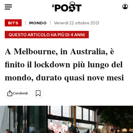
Auto
BITS
MONDO
Venerdì 22 ottobre 2021
QUESTO ARTICOLO HA PIÙ DI
4 ANNI
HOME
A Melbourne, in Australia, è
Italia
Moda
Mondo
Libri
finito il lockdown più lungo del
Politica
Consumismi
mondo, durato quasi nove mesi
Tecnologia
Storie/Idee
Internet
Ok Boomer!
Scienza
Media
Condividi
Cultura
Europa
Economia
Altrecose
Sport
Mondiali calcio 2026