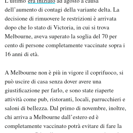
L’ultimo
era iniziato
ad agosto a causa
Notifiche mobile
dell’aumento di contagi della variante delta. La
Regala il Post
decisione di rimuovere le restrizioni è arrivata
Hai bisogno di aiuto?
dopo che lo stato di Victoria, in cui si trova
Esci
Melbourne, aveva superato la soglia del 70 per
cento di persone completamente vaccinate sopra i
16 anni di età.
A Melbourne non è più in vigore il coprifuoco, si
può uscire di casa senza dover avere una
giustificazione per farlo, e sono state riaperte
attività come pub, ristoranti, locali, parrucchieri e
saloni di bellezza. Dal primo di novembre, inoltre,
chi arriva a Melbourne dall’estero ed è
completamente vaccinato potrà evitare di fare la