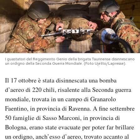
PODCAST
NEWSLETTER
I MIEI PREFERITI
I guastatori del Reggimento Genio della brigata Taurinense disinnescano
un ordigno della Seconda Guerra Mondiale. (Foto Ujetto/Lapresse).
SHOP
Il 17 ottobre è stata disinnescata una bomba
d’aereo di 220 chili, risalente alla Seconda guerra
CALENDARIO
mondiale, trovata in un campo di Granarolo
Faentino, in provincia di Ravenna. A fine settembre
AREA PERSONALE
50 famiglie di Sasso Marconi, in provincia di
Bologna, erano state evacuate per poter far brillare
Area Personale
un ordigno, anch’esso d’aereo, trovato accanto al
Newsletter