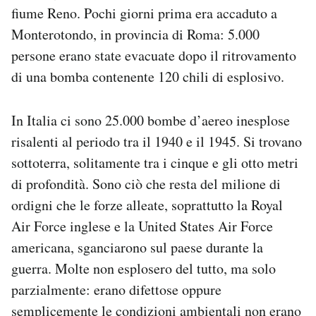
fiume Reno. Pochi giorni prima era accaduto a
Notifiche mobile
Regala il Post
Monterotondo, in provincia di Roma: 5.000
Hai bisogno di aiuto?
persone erano state evacuate dopo il ritrovamento
Esci
di una bomba contenente 120 chili di esplosivo.
In Italia ci sono 25.000 bombe d’aereo inesplose
risalenti al periodo tra il 1940 e il 1945. Si trovano
sottoterra, solitamente tra i cinque e gli otto metri
di profondità. Sono ciò che resta del milione di
ordigni che le forze alleate, soprattutto la Royal
Air Force inglese e la United States Air Force
americana, sganciarono sul paese durante la
guerra. Molte non esplosero del tutto, ma solo
parzialmente: erano difettose oppure
semplicemente le condizioni ambientali non erano