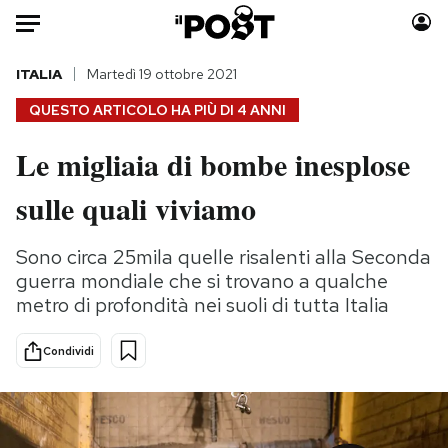
Auto
ITALIA
Martedì 19 ottobre 2021
QUESTO ARTICOLO HA PIÙ DI
4 ANNI
HOME
Le migliaia di bombe inesplose
Italia
Moda
sulle quali viviamo
Mondo
Libri
Politica
Consumismi
Sono circa 25mila quelle risalenti alla Seconda
Tecnologia
Storie/Idee
guerra mondiale che si trovano a qualche
Internet
Ok Boomer!
metro di profondità nei suoli di tutta Italia
Scienza
Media
Cultura
Europa
Condividi
Economia
Altrecose
Sport
Mondiali calcio 2026