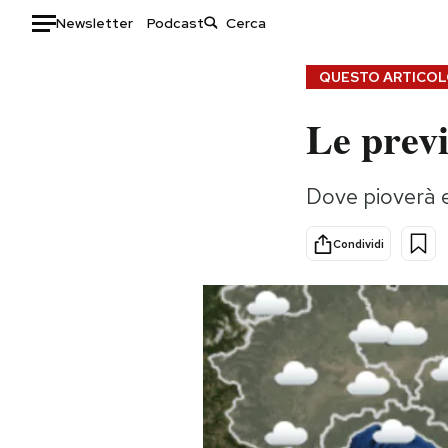
Newsletter
Podcast
Auto
QUESTO ARTICOLO
Le previ
HOME
Italia
Moda
Dove pioverà e
Mondo
Libri
Politica
Consumismi
Condividi
Tecnologia
Storie/Idee
Internet
Ok Boomer!
Scienza
Media
Cultura
Europa
Economia
Altrecose
Sport
Mondiali calcio 2026