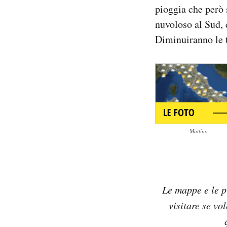
pioggia che però 
Notifiche mobile
Regala il Post
nuvoloso al Sud, 
Hai bisogno di aiuto?
Diminuiranno le 
Esci
Mattino
Le mappe e le p
visitare se vo