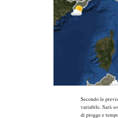
PODCAST
NEWSLETTER
I MIEI PREFERITI
SHOP
CALENDARIO
AREA PERSONALE
Secondo le previs
variabile. Sarà s
Area Personale
di piogge e temp
Newsletter