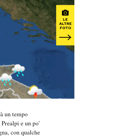
LE
ALTRE
FOTO
arà un tempo
 Prealpi e un po’
gna, con qualche