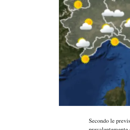
PODCAST
NEWSLETTER
I MIEI PREFERITI
SHOP
CALENDARIO
AREA PERSONALE
Secondo le previs
Area Personale
Newsletter
prevalentemente 