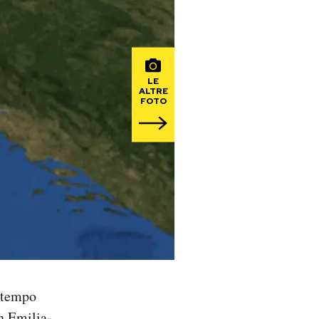
LE
ALTRE
FOTO
n tempo
n Emilia-