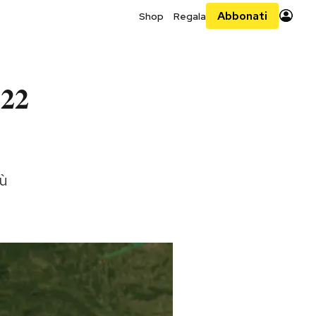
Abbonati
Shop
Regala
 22
iù