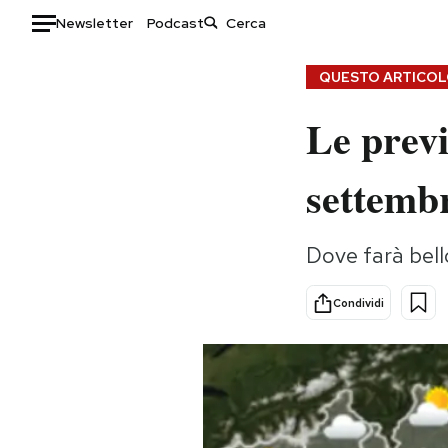
Newsletter
Podcast
Auto
QUESTO ARTICOLO
Le previ
HOME
Italia
Moda
settemb
Mondo
Libri
Politica
Consumismi
Dove farà bello
Tecnologia
Storie/Idee
Internet
Ok Boomer!
Condividi
Scienza
Media
Cultura
Europa
Economia
Altrecose
Sport
Mondiali calcio 2026