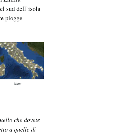
l sud dell’isola
te piogge
Notte
quello che dovete
tto a quelle di
.