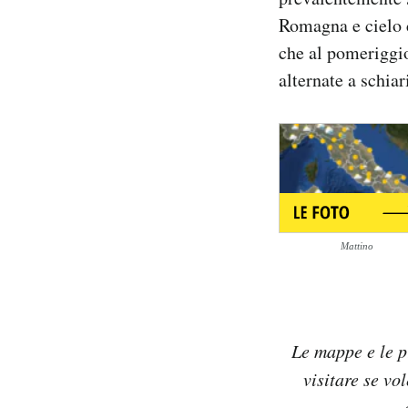
Notifiche mobile
Romagna e cielo 
Regala il Post
che al pomeriggio
Hai bisogno di aiuto?
alternate a schiar
Esci
Mattino
Le mappe e le p
visitare se vo