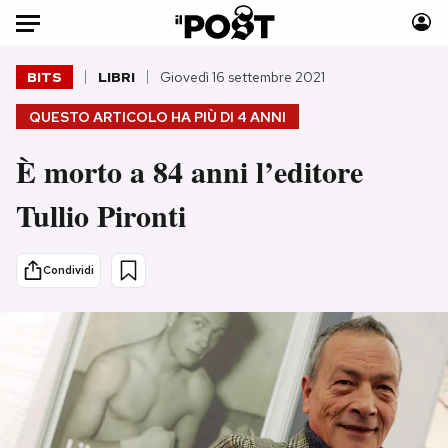
Auto
BITS
LIBRI
Giovedì 16 settembre 2021
QUESTO ARTICOLO HA PIÙ DI
4 ANNI
HOME
È morto a 84 anni l’editore
Italia
Moda
Mondo
Libri
Tullio Pironti
Politica
Consumismi
Tecnologia
Storie/Idee
Condividi
Internet
Ok Boomer!
Scienza
Media
Cultura
Europa
Economia
Altrecose
Sport
Mondiali calcio 2026