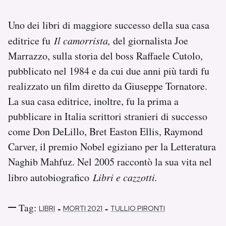
Notifiche mobile
Regala il Post
Uno dei libri di maggiore successo della sua casa
Hai bisogno di aiuto?
editrice fu
Il camorrista,
del giornalista Joe
Esci
Marrazzo, sulla storia del boss Raffaele Cutolo,
pubblicato nel 1984 e da cui due anni più tardi fu
realizzato un film diretto da Giuseppe Tornatore.
La sua casa editrice, inoltre, fu la prima a
pubblicare in Italia scrittori stranieri di successo
come Don DeLillo, Bret Easton Ellis, Raymond
Carver, il premio Nobel egiziano per la Letteratura
Naghib Mahfuz. Nel 2005 raccontò la sua vita nel
libro autobiografico
Libri e cazzotti.
Tag:
-
-
LIBRI
MORTI 2021
TULLIO PIRONTI