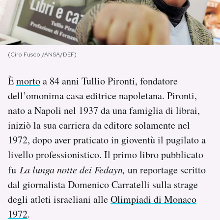
PODCAST
NEWSLETTER
(Ciro Fusco /ANSA/DEF)
È
morto
a 84 anni Tullio Pironti, fondatore
I MIEI PREFERITI
dell’omonima casa editrice napoletana. Pironti,
nato a Napoli nel 1937 da una famiglia di librai,
SHOP
iniziò la sua carriera da editore solamente nel
1972, dopo aver praticato in gioventù il pugilato a
CALENDARIO
livello professionistico. Il primo libro pubblicato
fu
La lunga notte dei Fedayn,
un reportage scritto
AREA PERSONALE
dal giornalista Domenico Carratelli sulla strage
degli atleti israeliani alle
Olimpiadi di Monaco
Area Personale
1972
.
Newsletter