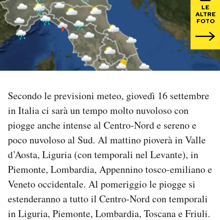
LE
ALTRE
PODCAST
FOTO
NEWSLETTER
I MIEI PREFERITI
Secondo le previsioni meteo, giovedì 16 settembre
in Italia ci sarà un tempo molto nuvoloso con
SHOP
piogge anche intense al Centro-Nord e sereno e
poco nuvoloso al Sud. Al mattino pioverà in Valle
CALENDARIO
d’Aosta, Liguria (con temporali nel Levante), in
Piemonte, Lombardia, Appennino tosco-emiliano e
AREA PERSONALE
Veneto occidentale. Al pomeriggio le piogge si
estenderanno a tutto il Centro-Nord con temporali
Area Personale
in Liguria, Piemonte, Lombardia, Toscana e Friuli.
Newsletter