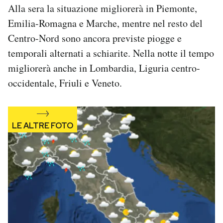
Alla sera la situazione migliorerà in Piemonte,
Notifiche mobile
Regala il Post
Emilia-Romagna e Marche, mentre nel resto del
Hai bisogno di aiuto?
Centro-Nord sono ancora previste piogge e
Esci
temporali alternati a schiarite. Nella notte il tempo
migliorerà anche in Lombardia, Liguria centro-
occidentale, Friuli e Veneto.