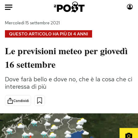
Auto
Mercoledì 15 settembre 2021
QUESTO ARTICOLO HA PIÙ DI
4 ANNI
HOME
Le previsioni meteo per giovedì
Italia
Moda
16 settembre
Mondo
Libri
Politica
Consumismi
Dove farà bello e dove no, che è la cosa che ci
Tecnologia
Storie/Idee
interessa di più
Internet
Ok Boomer!
Scienza
Media
Condividi
Cultura
Europa
Economia
Altrecose
Sport
Mondiali calcio 2026