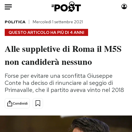
Auto
POLITICA
Mercoledì 1 settembre 2021
QUESTO ARTICOLO HA PIÙ DI
4 ANNI
HOME
Alle suppletive di Roma il M5S
Italia
Moda
non candiderà nessuno
Mondo
Libri
Politica
Consumismi
Forse per evitare una sconfitta Giuseppe
Tecnologia
Storie/Idee
Conte ha deciso di rinunciare al seggio di
Internet
Ok Boomer!
Primavalle, che il partito aveva vinto nel 2018
Scienza
Media
Cultura
Europa
Condividi
Economia
Altrecose
Sport
Mondiali calcio 2026