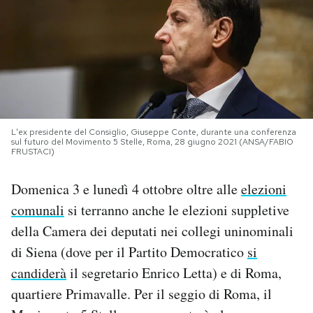
PODCAST
NEWSLETTER
I MIEI PREFERITI
L'ex presidente del Consiglio, Giuseppe Conte, durante una conferenza
sul futuro del Movimento 5 Stelle, Roma, 28 giugno 2021 (ANSA/FABIO
FRUSTACI)
SHOP
Domenica 3 e lunedì 4 ottobre oltre alle
elezioni
comunali
si terranno anche le elezioni suppletive
CALENDARIO
della Camera dei deputati nei collegi uninominali
di Siena (dove per il Partito Democratico
si
AREA PERSONALE
candiderà
il segretario Enrico Letta) e di Roma,
Area Personale
quartiere Primavalle. Per il seggio di Roma, il
Newsletter