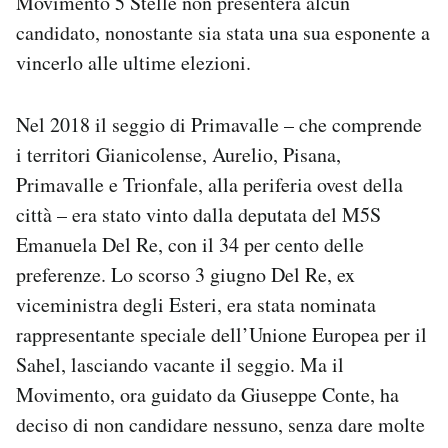
Movimento 5 Stelle non presenterà alcun
Notifiche mobile
candidato, nonostante sia stata una sua esponente a
Regala il Post
vincerlo alle ultime elezioni.
Hai bisogno di aiuto?
Esci
Nel 2018 il seggio di Primavalle – che comprende
i territori Gianicolense, Aurelio, Pisana,
Primavalle e Trionfale, alla periferia ovest della
città – era stato vinto dalla deputata del M5S
Emanuela Del Re, con il 34 per cento delle
preferenze. Lo scorso 3 giugno Del Re, ex
viceministra degli Esteri, era stata nominata
rappresentante speciale dell’Unione Europea per il
Sahel, lasciando vacante il seggio. Ma il
Movimento, ora guidato da Giuseppe Conte, ha
deciso di non candidare nessuno, senza dare molte