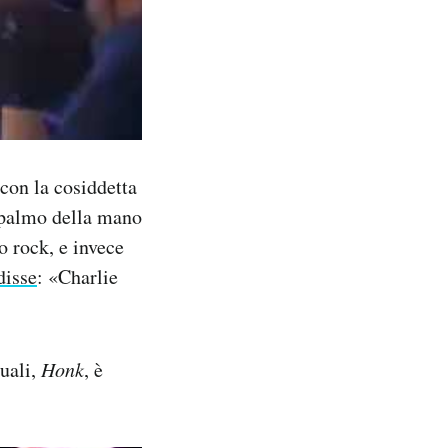
 con la cosiddetta
l palmo della mano
o rock, e invece
disse
: «Charlie
quali,
Honk
, è