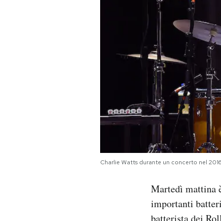
PODCAST
NEWSLETTER
I MIEI PREFERITI
SHOP
CALENDARIO
Charlie Watts durante un concerto nel 201
AREA PERSONALE
Martedì mattina è
importanti batter
Area Personale
Newsletter
batterista dei Ro