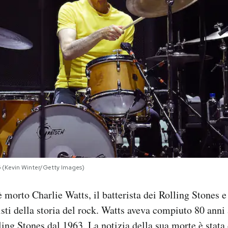
6 (Kevin Winter/Getty Images)
 morto Charlie Watts, il batterista dei Rolling Stones e
isti della storia del rock. Watts aveva compiuto 80 anni 
lling Stones dal 1963. La notizia della sua morte è stata