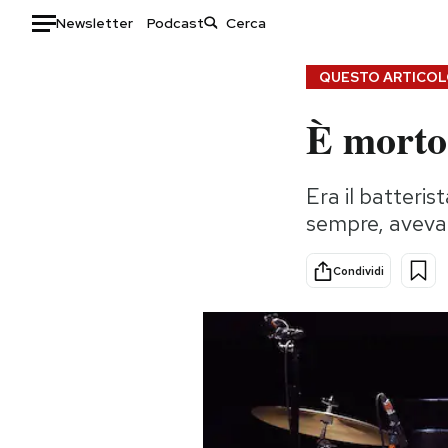
Newsletter
Podcast
Auto
QUESTO ARTICOLO
È morto
HOME
Italia
Moda
Era il batteris
Mondo
Libri
sempre, aveva
Politica
Consumismi
Tecnologia
Storie/Idee
Condividi
Internet
Ok Boomer!
Scienza
Media
Cultura
Europa
Economia
Altrecose
Sport
Mondiali calcio 2026