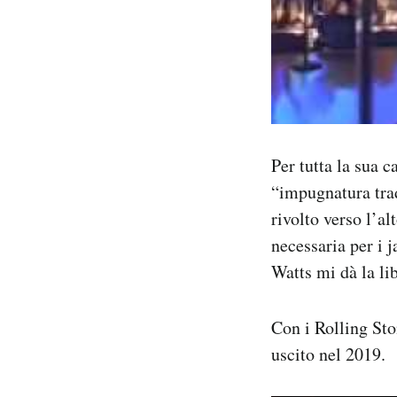
Per tutta la sua 
“impugnatura trad
rivolto verso l’al
necessaria per i 
Watts mi dà la lib
Con i Rolling Ston
uscito nel 2019.