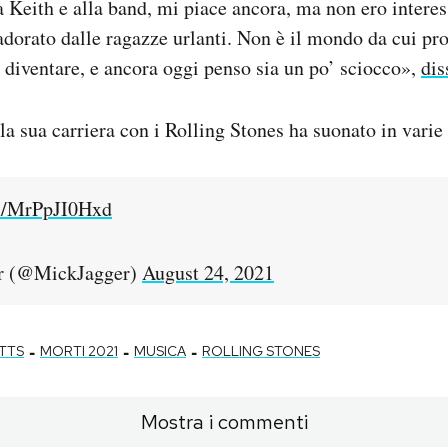
 Keith e alla band, mi piace ancora, ma non ero interes
adorato dalle ragazze urlanti. Non è il mondo da cui pr
 diventare, e ancora oggi penso sia un po’ sciocco»,
dis
la sua carriera con i Rolling Stones ha suonato in varie
om/MrPpJI0Hxd
r (@MickJagger)
August 24, 2021
-
-
-
TTS
MORTI 2021
MUSICA
ROLLING STONES
Mostra i commenti