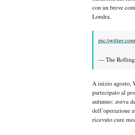
Notifiche mobile
con un breve com
Regala il Post
Londra.
Hai bisogno di aiuto?
Esci
pic.twitter.c
— The Rolling
A inizio agosto, 
partecipato al pr
autunno: aveva de
dell’operazione a
ricevuto cure med