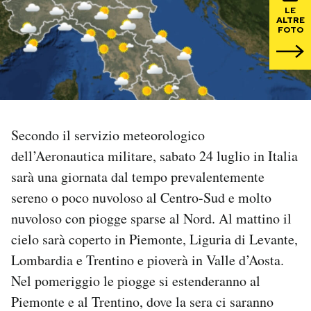
LE
ALTRE
PODCAST
FOTO
NEWSLETTER
I MIEI PREFERITI
Secondo il servizio meteorologico
dell’Aeronautica militare, sabato 24 luglio in Italia
SHOP
sarà una giornata dal tempo prevalentemente
sereno o poco nuvoloso al Centro-Sud e molto
CALENDARIO
nuvoloso con piogge sparse al Nord. Al mattino il
cielo sarà coperto in Piemonte, Liguria di Levante,
AREA PERSONALE
Lombardia e Trentino e pioverà in Valle d’Aosta.
Nel pomeriggio le piogge si estenderanno al
Area Personale
Piemonte e al Trentino, dove la sera ci saranno
Newsletter