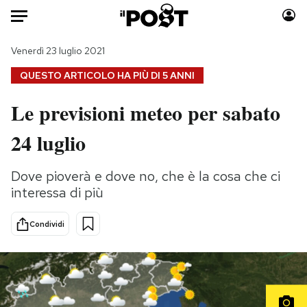
Auto
Venerdì 23 luglio 2021
QUESTO ARTICOLO HA PIÙ DI
5 ANNI
HOME
Le previsioni meteo per sabato
Italia
Moda
24 luglio
Mondo
Libri
Politica
Consumismi
Dove pioverà e dove no, che è la cosa che ci
Tecnologia
Storie/Idee
interessa di più
Internet
Ok Boomer!
Scienza
Media
Condividi
Cultura
Europa
Economia
Altrecose
Sport
Mondiali calcio 2026