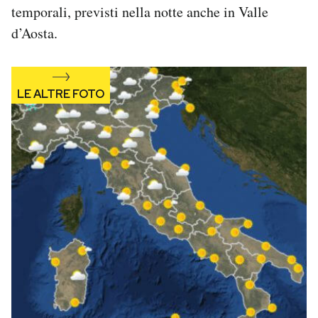
temporali, previsti nella notte anche in Valle
Notifiche mobile
Regala il Post
d’Aosta.
Hai bisogno di aiuto?
Esci