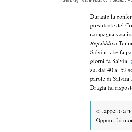
Mario Draghi e la ministra della Giustizi
Notifiche mobile
Regala il Post
Durante la confe
Hai bisogno di aiuto?
presidente del Co
Esci
campagna vaccinal
Repubblica
Tomma
Salvini, che fa p
giorni fa Salvini
su, dai 40 ai 59 s
parole di Salvini
Draghi ha rispost
«L’appello a no
Oppure fai mori