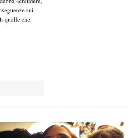
 debba «chiudere,
onseguenze sui
di quelle che