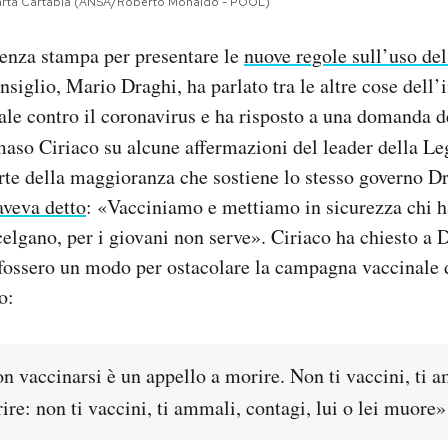
a Marta Cartabia (ANSA/Roberto Monaldo - POOL)
renza stampa per presentare le
nuove regole sull’uso de
nsiglio, Mario Draghi, ha parlato tra le altre cose dell
e contro il coronavirus e ha risposto a una domanda de
so Ciriaco su alcune affermazioni del leader della Le
arte della maggioranza che sostiene lo stesso governo D
aveva detto
: «Vacciniamo e mettiamo in sicurezza chi h
celgano, per i giovani non serve». Ciriaco ha chiesto a 
 fossero un modo per ostacolare la campagna vaccinale 
o:
n vaccinarsi è un appello a morire. Non ti vaccini, ti 
re: non ti vaccini, ti ammali, contagi, lui o lei muore»