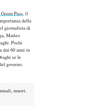
l Green Pass
, il
’importanza della
l giornalista di
ga, Matteo
raghi. Pochi
a dai 60 anni in
Draghi se le
del governo.
ammali, muori.