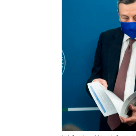
PODCAST
NEWSLETTER
I MIEI PREFERITI
SHOP
CALENDARIO
AREA PERSONALE
Area Personale
Newsletter