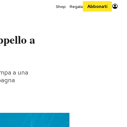
Abbonati
Shop
Regala
ppello a
tampa a una
mpagna