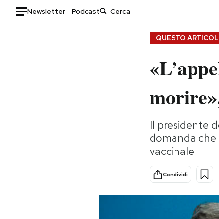
Newsletter
Podcast
Auto
QUESTO ARTICOLO
«L’appel
HOME
Italia
Moda
morire»
Mondo
Libri
Politica
Consumismi
Il presidente 
Tecnologia
Storie/Idee
domanda che r
Internet
Ok Boomer!
vaccinale
Scienza
Media
Cultura
Europa
Condividi
Economia
Altrecose
Sport
Mondiali calcio 2026