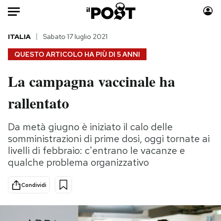
Auto
ITALIA
Sabato 17 luglio 2021
QUESTO ARTICOLO HA PIÙ DI
5 ANNI
HOME
La campagna vaccinale ha
Italia
Moda
rallentato
Mondo
Libri
Politica
Consumismi
Da metà giugno è iniziato il calo delle
Tecnologia
Storie/Idee
somministrazioni di prime dosi, oggi tornate ai
Internet
Ok Boomer!
livelli di febbraio: c'entrano le vacanze e
Scienza
Media
qualche problema organizzativo
Cultura
Europa
Economia
Altrecose
Condividi
Sport
Mondiali calcio 2026