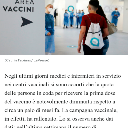
PODCAST
NEWSLETTER
I MIEI PREFERITI
(Cecilia Fabiano/ LaPresse)
SHOP
Negli ultimi giorni medici e infermieri in servizio
nei centri vaccinali si sono accorti che la quota
CALENDARIO
delle persone in coda per ricevere la prima dose
del vaccino è notevolmente diminuita rispetto a
AREA PERSONALE
circa un paio di mesi fa. La campagna vaccinale,
in effetti, ha rallentato. Lo si osserva anche dai
Area Personale
Newsletter
dati: nell’ultima settimana il numero di