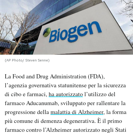
PODCAST
NEWSLETTER
I MIEI PREFERITI
(AP Photo/ Steven Senne)
SHOP
La Food and Drug Administration (FDA),
l’agenzia governativa statunitense per la sicurezza
CALENDARIO
di cibo e farmaci,
ha autorizzato
l’utilizzo del
farmaco Aducanumab, sviluppato per rallentare la
AREA PERSONALE
progressione della
malattia di Alzheimer
, la forma
più comune di demenza degenerativa. È il primo
Area Personale
farmaco contro l’Alzheimer autorizzato negli Stati
Newsletter