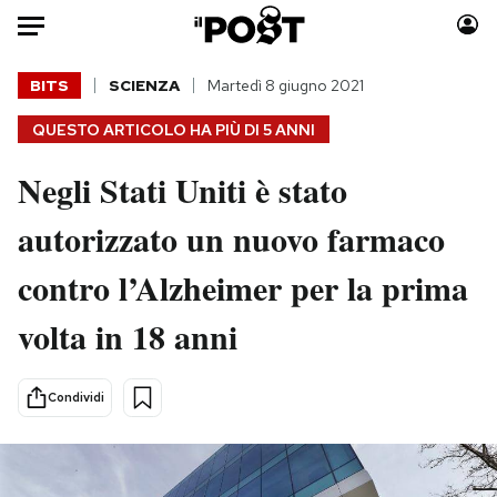
Auto
BITS
SCIENZA
Martedì 8 giugno 2021
QUESTO ARTICOLO HA PIÙ DI
5 ANNI
HOME
Negli Stati Uniti è stato
Italia
Moda
Mondo
Libri
autorizzato un nuovo farmaco
Politica
Consumismi
contro l’Alzheimer per la prima
Tecnologia
Storie/Idee
Internet
Ok Boomer!
volta in 18 anni
Scienza
Media
Cultura
Europa
Condividi
Economia
Altrecose
Sport
Mondiali calcio 2026