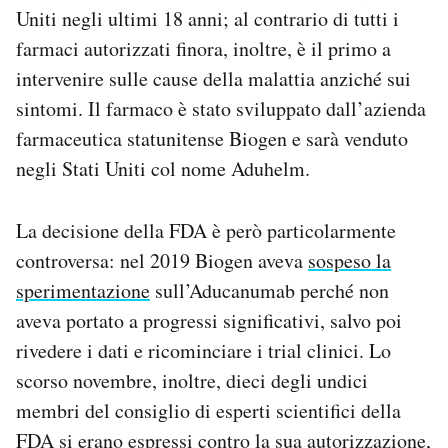
Uniti negli ultimi 18 anni; al contrario di tutti i
Notifiche mobile
Regala il Post
farmaci autorizzati finora, inoltre, è il primo a
Hai bisogno di aiuto?
intervenire sulle cause della malattia anziché sui
Esci
sintomi. Il farmaco è stato sviluppato dall’azienda
farmaceutica statunitense Biogen e sarà venduto
negli Stati Uniti col nome Aduhelm.
La decisione della FDA è però particolarmente
controversa: nel 2019 Biogen aveva
sospeso la
sperimentazione
sull’Aducanumab perché non
aveva portato a progressi significativi, salvo poi
rivedere i dati e ricominciare i trial clinici. Lo
scorso novembre, inoltre, dieci degli undici
membri del consiglio di esperti scientifici della
FDA si erano espressi
contro la sua autorizzazione
,