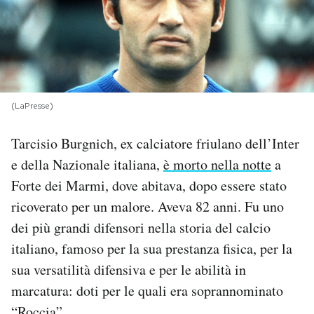
PODCAST
NEWSLETTER
(LaPresse)
I MIEI PREFERITI
Tarcisio Burgnich, ex calciatore friulano dell’Inter
e della Nazionale italiana,
è morto nella notte
a
SHOP
Forte dei Marmi, dove abitava, dopo essere stato
ricoverato per un malore. Aveva 82 anni. Fu uno
CALENDARIO
dei più grandi difensori nella storia del calcio
italiano, famoso per la sua prestanza fisica, per la
AREA PERSONALE
sua versatilità difensiva e per le abilità in
marcatura: doti per le quali era soprannominato
Area Personale
Newsletter
“Roccia”.