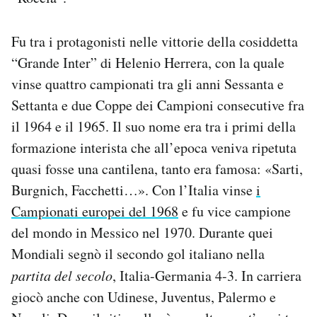
Notifiche mobile
Regala il Post
Fu tra i protagonisti nelle vittorie della cosiddetta
Hai bisogno di aiuto?
“Grande Inter” di Helenio Herrera, con la quale
Esci
vinse quattro campionati tra gli anni Sessanta e
Settanta e due Coppe dei Campioni consecutive fra
il 1964 e il 1965. Il suo nome era tra i primi della
formazione interista che all’epoca veniva ripetuta
quasi fosse una cantilena, tanto era famosa: «Sarti,
Burgnich, Facchetti…». Con l’Italia vinse
i
Campionati europei del 1968
e fu vice campione
del mondo in Messico nel 1970. Durante quei
Mondiali segnò il secondo gol italiano nella
partita del secolo
, Italia-Germania 4-3. In carriera
giocò anche con Udinese, Juventus, Palermo e