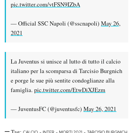
pic.twitter.com/vtFSN9IZbA
— Official SSC Napoli (@sscnapoli)
May 26,
2021
La Juventus si unisce al lutto di tutto il calcio
italiano per la scomparsa di Tarcisio Burgnich
e porge le sue più sentite condoglianze alla
famiglia.
pic.twitter.com/EtwDiXJEzm
— JuventusFC (@juventusfc)
May 26, 2021
Tag:
-
-
-
CALCIO
INTER
MORTI 2021
TARCISIO BURGNICH