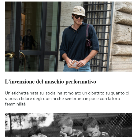
L’invenzione del maschio performativo
Un'etichetta nata sui social ha stimolato un dibattito su quanto ci
si possa fidare degli uomini che sembrano in pace con la loro
femminilità