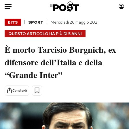
Auto
BITS
SPORT
Mercoledì 26 maggio 2021
QUESTO ARTICOLO HA PIÙ DI
5 ANNI
HOME
È morto Tarcisio Burgnich, ex
Italia
Moda
Mondo
Libri
difensore dell’Italia e della
Politica
Consumismi
“Grande Inter”
Tecnologia
Storie/Idee
Internet
Ok Boomer!
Scienza
Media
Condividi
Cultura
Europa
Economia
Altrecose
Sport
Mondiali calcio 2026