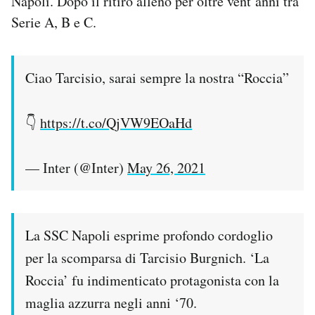
Napoli. Dopo il ritiro allenò per oltre vent’anni tra
Serie A, B e C.
Ciao Tarcisio, sarai sempre la nostra “Roccia”
👇
https://t.co/QjVW9EOaHd
— Inter (@Inter)
May 26, 2021
La SSC Napoli esprime profondo cordoglio
per la scomparsa di Tarcisio Burgnich. ‘La
Roccia’ fu indimenticato protagonista con la
maglia azzurra negli anni ‘70.