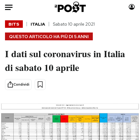
Auto
BITS
ITALIA
Sabato 10 aprile 2021
QUESTO ARTICOLO HA PIÙ DI
5 ANNI
HOME
I dati sul coronavirus in Italia
Italia
Moda
Mondo
Libri
di sabato 10 aprile
Politica
Consumismi
Tecnologia
Storie/Idee
Condividi
Internet
Ok Boomer!
Scienza
Media
Cultura
Europa
Economia
Altrecose
Sport
Mondiali calcio 2026