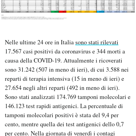
PODCAST
NEWSLETTER
Nelle ultime 24 ore in Italia
sono stati rilevati
17.567 casi positivi da coronavirus e 344 morti a
I MIEI PREFERITI
causa della COVID-19. Attualmente i ricoverati
sono 31.242 (507 in meno di ieri), di cui 3.588 nei
SHOP
reparti di terapia intensiva (15 in meno di ieri) e
27.654 negli altri reparti (492 in meno di ieri).
CALENDARIO
Sono stati analizzati 174.769 tamponi molecolari e
146.123 test rapidi antigenici. La percentuale di
AREA PERSONALE
tamponi molecolari positivi è stata del 9,4 per
cento, mentre quella dei test antigenici dello 0,7
Area Personale
per cento. Nella giornata di venerdì i contagi
Newsletter