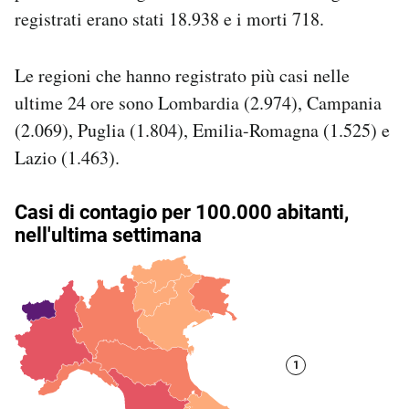
Notifiche mobile
registrati erano stati 18.938 e i morti 718.
Regala il Post
Hai bisogno di aiuto?
Le regioni che hanno registrato più casi nelle
Esci
ultime 24 ore sono Lombardia (2.974), Campania
(2.069), Puglia (1.804), Emilia-Romagna (1.525) e
Lazio (1.463).