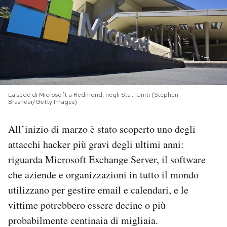
PODCAST
NEWSLETTER
I MIEI PREFERITI
La sede di Microsoft a Redmond, negli Stati Uniti (Stephen
Brashear/Getty Images)
SHOP
All’inizio di marzo è stato scoperto uno degli
attacchi hacker più gravi degli ultimi anni:
CALENDARIO
riguarda Microsoft Exchange Server, il software
che aziende e organizzazioni in tutto il mondo
AREA PERSONALE
utilizzano per gestire email e calendari, e le
vittime potrebbero essere decine o più
Area Personale
probabilmente centinaia di migliaia.
Newsletter