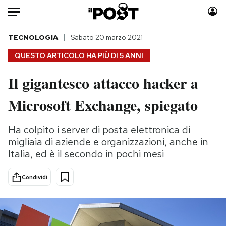
Auto
TECNOLOGIA
Sabato 20 marzo 2021
QUESTO ARTICOLO HA PIÙ DI
5 ANNI
HOME
Il gigantesco attacco hacker a
Italia
Moda
Microsoft Exchange, spiegato
Mondo
Libri
Politica
Consumismi
Ha colpito i server di posta elettronica di
Tecnologia
Storie/Idee
migliaia di aziende e organizzazioni, anche in
Internet
Ok Boomer!
Italia, ed è il secondo in pochi mesi
Scienza
Media
Cultura
Europa
Condividi
Economia
Altrecose
Sport
Mondiali calcio 2026