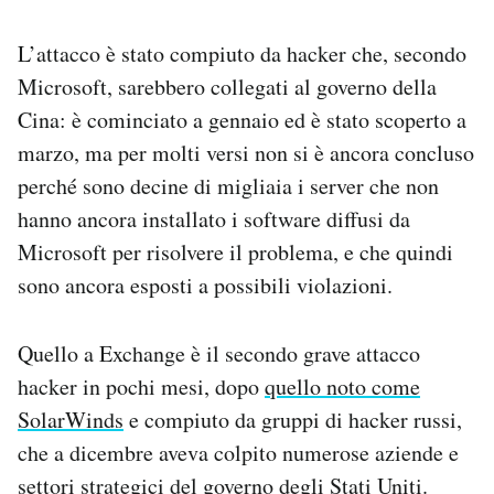
Notifiche mobile
Regala il Post
L’attacco è stato compiuto da hacker che, secondo
Hai bisogno di aiuto?
Microsoft, sarebbero collegati al governo della
Esci
Cina: è cominciato a gennaio ed è stato scoperto a
marzo, ma per molti versi non si è ancora concluso
perché sono decine di migliaia i server che non
hanno ancora installato i software diffusi da
Microsoft per risolvere il problema, e che quindi
sono ancora esposti a possibili violazioni.
Quello a Exchange è il secondo grave attacco
hacker in pochi mesi, dopo
quello noto come
SolarWinds
e compiuto da gruppi di hacker russi,
che a dicembre aveva colpito numerose aziende e
settori strategici del governo degli Stati Uniti.