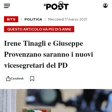
Auto
BITS
POLITICA
Mercoledì 17 marzo 2021
QUESTO ARTICOLO HA PIÙ DI
5 ANNI
HOME
Irene Tinagli e Giuseppe
Italia
Moda
Mondo
Libri
Provenzano saranno i nuovi
Politica
Consumismi
vicesegretari del PD
Tecnologia
Storie/Idee
Internet
Ok Boomer!
Scienza
Media
Condividi
Cultura
Europa
Economia
Altrecose
Sport
Mondiali calcio 2026