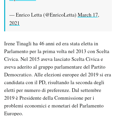
Notifiche mobile
Regala il Post
— Enrico Letta (@EnricoLetta)
March 17,
Hai bisogno di aiuto?
2021
Esci
Irene Tinagli ha 46 anni ed era stata eletta in
Parlamento per la prima volta nel 2013 con Scelta
Civica. Nel 2015 aveva lasciato Scelta Civica e
aveva aderito al gruppo parlamentare del Partito
Democratico. Alle elezioni europee del 2019 si era
candidata con il PD, risultando la seconda degli
eletti per numero di preferenze. Dal settembre
2019 è Presidente della Commissione per i
problemi economici e monetari del Parlamento
Europeo.