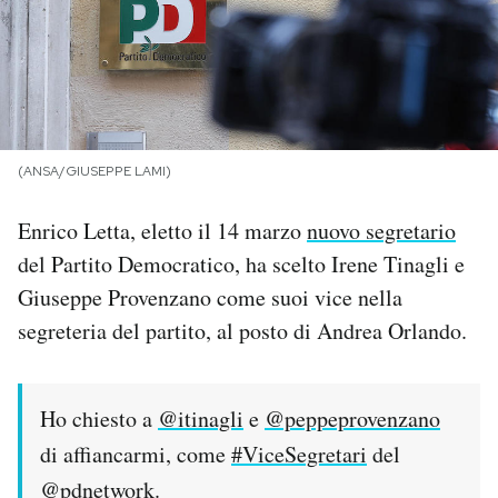
PODCAST
NEWSLETTER
(ANSA/GIUSEPPE LAMI)
I MIEI PREFERITI
Enrico Letta, eletto il 14 marzo
nuovo segretario
del Partito Democratico, ha scelto Irene Tinagli e
SHOP
Giuseppe Provenzano come suoi vice nella
segreteria del partito, al posto di Andrea Orlando.
CALENDARIO
AREA PERSONALE
Ho chiesto a
@itinagli
e
@peppeprovenzano
di affiancarmi, come
#ViceSegretari
del
Area Personale
@pdnetwork
.
Newsletter