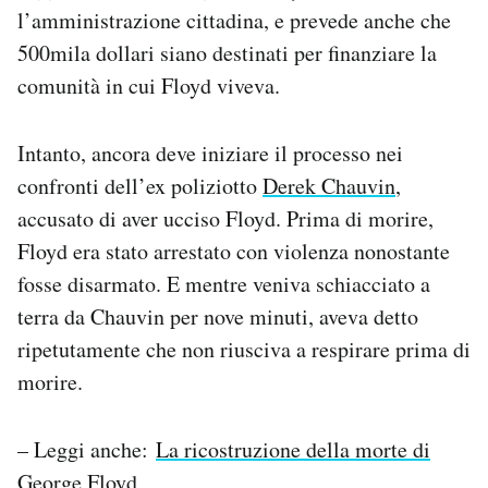
l’amministrazione cittadina, e prevede anche che
Notifiche mobile
Regala il Post
500mila dollari siano destinati per finanziare la
Hai bisogno di aiuto?
comunità in cui Floyd viveva.
Esci
Intanto, ancora deve iniziare il processo nei
confronti dell’ex poliziotto
Derek Chauvin
,
accusato di aver ucciso Floyd. Prima di morire,
Floyd era stato arrestato con violenza nonostante
fosse disarmato. E mentre veniva schiacciato a
terra da Chauvin per nove minuti, aveva detto
ripetutamente che non riusciva a respirare prima di
morire.
– Leggi anche:
La ricostruzione della morte di
George Floyd