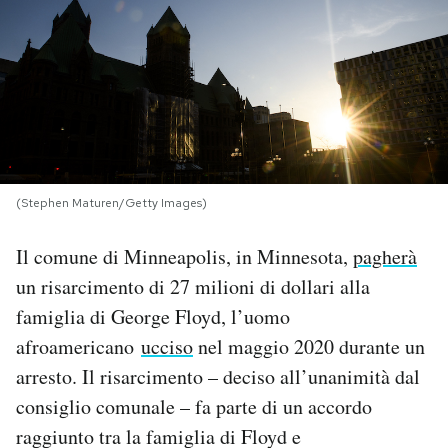
PODCAST
NEWSLETTER
I MIEI PREFERITI
(Stephen Maturen/Getty Images)
SHOP
Il comune di Minneapolis, in Minnesota,
pagherà
un risarcimento di 27 milioni di dollari alla
CALENDARIO
famiglia di George Floyd, l’uomo
afroamericano
ucciso
nel maggio 2020 durante un
AREA PERSONALE
arresto. Il risarcimento – deciso all’unanimità dal
consiglio comunale – fa parte di un accordo
Area Personale
raggiunto tra la famiglia di Floyd e
Newsletter