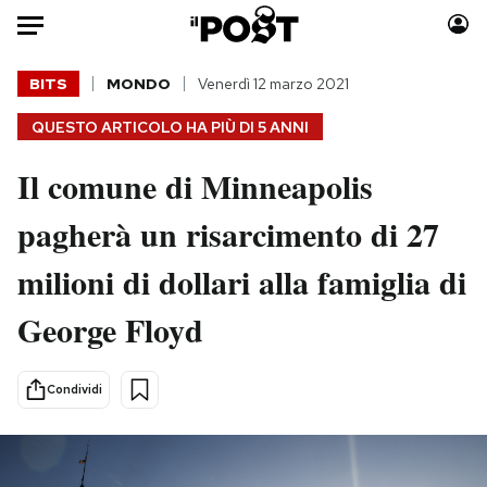
Auto
BITS
MONDO
Venerdì 12 marzo 2021
QUESTO ARTICOLO HA PIÙ DI
5 ANNI
HOME
Il comune di Minneapolis
Italia
Moda
Mondo
Libri
pagherà un risarcimento di 27
Politica
Consumismi
milioni di dollari alla famiglia di
Tecnologia
Storie/Idee
Internet
Ok Boomer!
George Floyd
Scienza
Media
Cultura
Europa
Condividi
Economia
Altrecose
Sport
Mondiali calcio 2026