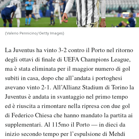
PODCAST
NEWSLETTER
(Valerio Pennicino/Getty Images)
La Juventus ha vinto 3-2 contro il Porto nel ritorno
I MIEI PREFERITI
degli ottavi di finale di UEFA Champions League,
ma è stata eliminata per il maggior numero di gol
SHOP
subiti in casa, dopo che all’andata i portoghesi
avevano vinto 2-1. All’Allianz Stadium di Torino la
CALENDARIO
Juventus è andata in svantaggio nel primo tempo
ed è riuscita a rimontare nella ripresa con due gol
di Federico Chiesa che hanno mandato la partita ai
AREA PERSONALE
supplementari. Al 115mo il Porto — in dieci da
Area Personale
inizio secondo tempo per l’espulsione di Mehdi
Newsletter