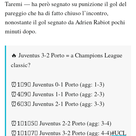
Taremi — ha però segnato su punizione il gol del
Notifiche mobile
pareggio che ha di fatto chiuso l’incontro,
Regala il Post
Hai bisogno di aiuto?
nonostante il gol segnato da Adrien Rabiot pochi
Esci
minuti dopo.
🔥 Juventus 3-2 Porto = a Champions League
classic?
⏰1⃣9⃣ Juventus 0-1 Porto (agg: 1-3)
⏰4⃣9⃣ Juventus 1-1 Porto (agg: 2-3)
⏰6⃣3⃣ Juventus 2-1 Porto (agg: 3-3)
⏰1⃣1⃣5⃣ Juventus 2-2 Porto (agg: 3-4)
⏰1⃣1⃣7⃣ Juventus 3-2 Porto (agg: 4-4)
#UCL