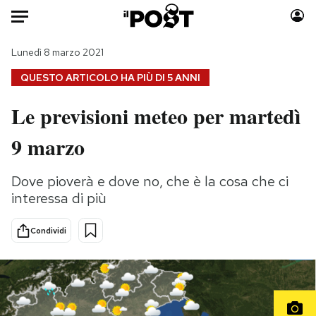
Auto
Lunedì 8 marzo 2021
QUESTO ARTICOLO HA PIÙ DI
5 ANNI
HOME
Le previsioni meteo per martedì
Italia
Moda
9 marzo
Mondo
Libri
Politica
Consumismi
Dove pioverà e dove no, che è la cosa che ci
Tecnologia
Storie/Idee
interessa di più
Internet
Ok Boomer!
Scienza
Media
Condividi
Cultura
Europa
Economia
Altrecose
Sport
Mondiali calcio 2026