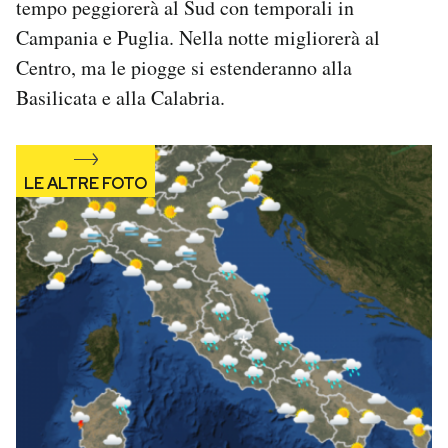
tempo peggiorerà al Sud con temporali in
Notifiche mobile
Campania e Puglia. Nella notte migliorerà al
Regala il Post
Centro, ma le piogge si estenderanno alla
Hai bisogno di aiuto?
Basilicata e alla Calabria.
Esci