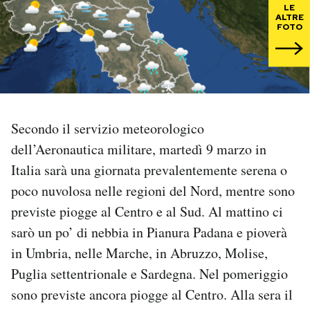
LE
ALTRE
FOTO
PODCAST
NEWSLETTER
I MIEI PREFERITI
Secondo il servizio meteorologico
dell’Aeronautica militare, martedì 9 marzo in
SHOP
Italia sarà una giornata prevalentemente serena o
poco nuvolosa nelle regioni del Nord, mentre sono
previste piogge al Centro e al Sud. Al mattino ci
CALENDARIO
sarò un po’ di nebbia in Pianura Padana e pioverà
in Umbria, nelle Marche, in Abruzzo, Molise,
AREA PERSONALE
Puglia settentrionale e Sardegna. Nel pomeriggio
Area Personale
sono previste ancora piogge al Centro. Alla sera il
Newsletter