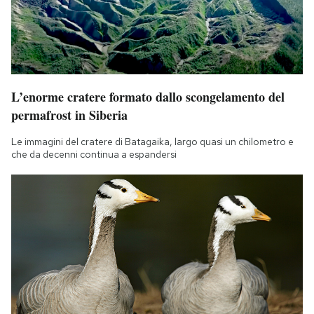
L’enorme cratere formato dallo scongelamento del
permafrost in Siberia
Le immagini del cratere di Batagaika, largo quasi un chilometro e
che da decenni continua a espandersi