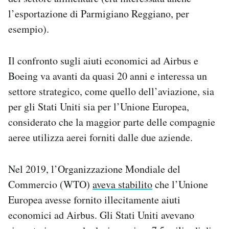
Notifiche mobile
l’esportazione di Parmigiano Reggiano, per
Regala il Post
esempio).
Hai bisogno di aiuto?
Esci
Il confronto sugli aiuti economici ad Airbus e
Boeing va avanti da quasi 20 anni e interessa un
settore strategico, come quello dell’aviazione, sia
per gli Stati Uniti sia per l’Unione Europea,
considerato che la maggior parte delle compagnie
aeree utilizza aerei forniti dalle due aziende.
Nel 2019, l’Organizzazione Mondiale del
Commercio (WTO)
aveva stabilito
che l’Unione
Europea avesse fornito illecitamente aiuti
economici ad Airbus. Gli Stati Uniti avevano