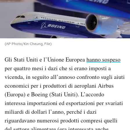
PODCAST
NEWSLETTER
(AP Photo/Kin Cheung, File)
I MIEI PREFERITI
Gli Stati Uniti e l’Unione Europea
hanno sospeso
per quattro mesi i dazi che si erano imposti a
SHOP
vicenda, in seguito all’annoso confronto sugli aiuti
economici per i produttori di aeroplani Airbus
CALENDARIO
(Europa) e Boeing (Stati Uniti). L’accordo
interessa importazioni ed esportazioni per svariati
AREA PERSONALE
miliardi di dollari l’anno, perché i dazi
riguardavano numerosi prodotti compresi quelli
Area Personale
Newsletter
del settore alimentare (era interessata anche