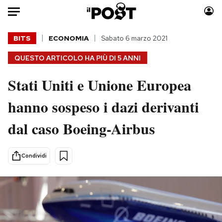
Auto
BITS
ECONOMIA
Sabato 6 marzo 2021
QUESTO ARTICOLO HA PIÙ DI
5 ANNI
HOME
Stati Uniti e Unione Europea
Italia
Moda
Mondo
Libri
hanno sospeso i dazi derivanti
Politica
Consumismi
dal caso Boeing-Airbus
Tecnologia
Storie/Idee
Internet
Ok Boomer!
Scienza
Media
Condividi
Cultura
Europa
Economia
Altrecose
Sport
Mondiali calcio 2026