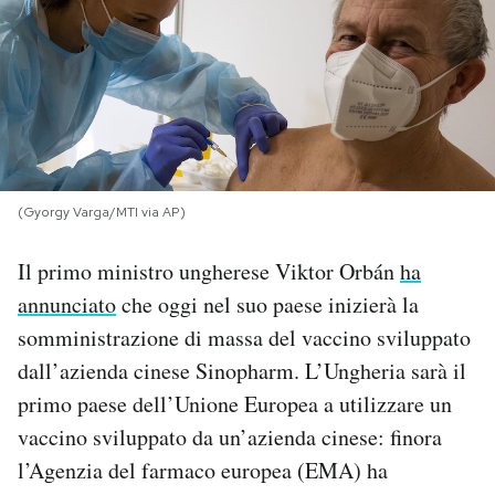
PODCAST
NEWSLETTER
I MIEI PREFERITI
(Gyorgy Varga/MTI via AP)
SHOP
Il primo ministro ungherese Viktor Orbán
ha
annunciato
che oggi nel suo paese inizierà la
somministrazione di massa del vaccino sviluppato
CALENDARIO
dall’azienda cinese Sinopharm. L’Ungheria sarà il
primo paese dell’Unione Europea a utilizzare un
AREA PERSONALE
vaccino sviluppato da un’azienda cinese: finora
Area Personale
l’Agenzia del farmaco europea (EMA) ha
Newsletter