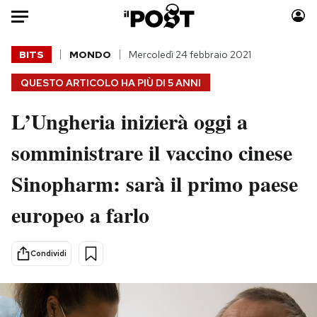
Auto
BITS
MONDO
Mercoledì 24 febbraio 2021
QUESTO ARTICOLO HA PIÙ DI
5 ANNI
HOME
L’Ungheria inizierà oggi a
Italia
Moda
Mondo
Libri
somministrare il vaccino cinese
Politica
Consumismi
Sinopharm: sarà il primo paese
Tecnologia
Storie/Idee
Internet
Ok Boomer!
europeo a farlo
Scienza
Media
Cultura
Europa
Condividi
Economia
Altrecose
Sport
Mondiali calcio 2026