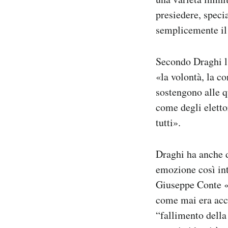
presiedere, spec
semplicemente il
Secondo Draghi l’
«la volontà, la co
sostengono alle qu
come degli elettor
tutti».
Draghi ha anche d
emozione così int
Giuseppe Conte «
come mai era acca
“fallimento della 