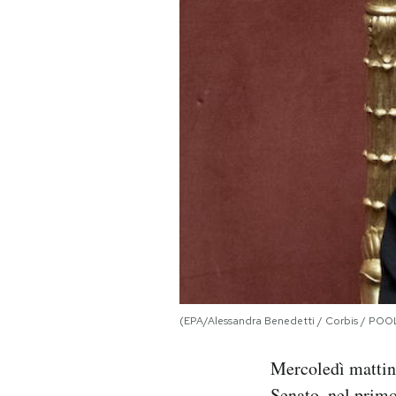
PODCAST
NEWSLETTER
I MIEI PREFERITI
SHOP
CALENDARIO
(EPA/Alessandra Benedetti / Corbis / POO
AREA PERSONALE
Area Personale
Mercoledì mattina
Newsletter
Senato, nel primo