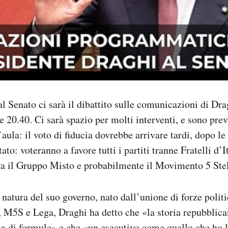
l Senato ci sarà il dibattito sulle comunicazioni di Dra
e 20.40. Ci sarà spazio per molti interventi, e sono pre
’aula: il voto di fiducia dovrebbe arrivare tardi, dopo le
o: voteranno a favore tutti i partiti tranne Fratelli d’I
ra il Gruppo Misto e probabilmente il Movimento 5 Stel
 natura del suo governo, nato dall’unione di forze polit
 M5S e Lega, Draghi ha detto che «la storia repubblica
ita di formule» e che «un esecutivo come quello che ho 