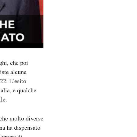
ghi, che poi
viste alcune
 22. L’esito
talia, e qualche
le.
iche molto diverse
na ha dispensato
l’onore di