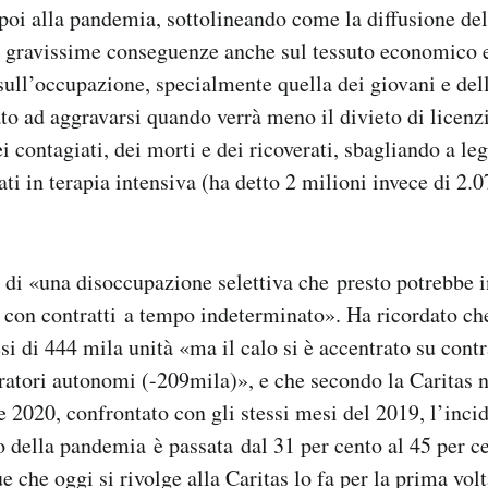
poi alla pandemia, sottolineando come la diffusione de
 gravissime conseguenze anche sul tessuto economico e
 sull’occupazione, specialmente quella dei giovani e del
to ad aggravarsi quando verrà meno il divieto di licen
ei contagiati, dei morti e dei ricoverati, sbagliando a le
rati in terapia intensiva (ha detto 2 milioni invece di 2.
 di «una disoccupazione selettiva che
presto potrebbe i
 con contratti
a tempo indeterminato». Ha ricordato che
si di 444 mila unità «ma il calo si è accentrato su contr
ratori autonomi (-209mila)», e che secondo la Caritas 
2020, confrontato con gli stessi mesi del 2019, l’inci
to della pandemia è passata dal 31 per cento al 45 per c
 che oggi si rivolge alla Caritas lo fa per la prima volt