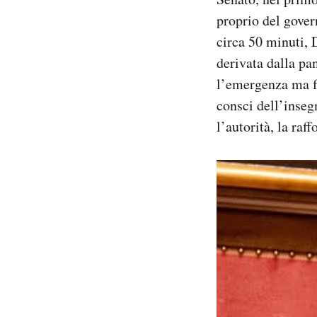
Notifiche mobile
proprio del gover
Regala il Post
circa 50 minuti, 
Hai bisogno di aiuto?
derivata dalla pa
Esci
l’emergenza ma f
consci dell’inseg
l’autorità, la raf