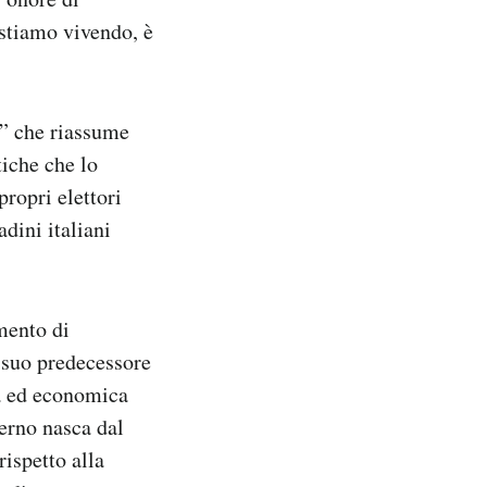
stiamo vivendo, è
o” che riassume
tiche che lo
propri elettori
adini italiani
mento di
l suo predecessore
a ed economica
erno nasca dal
rispetto alla