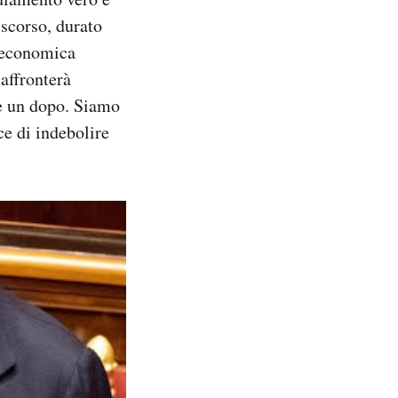
scorso, durato
i economica
affronterà
 e un dopo. Siamo
e di indebolire