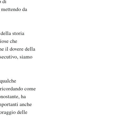
o di
, mettendo da
della storia
giose che
e il dovere della
esecutivo, siamo
 qualche
, ricordando come
onostante, ha
mportanti anche
oraggio delle