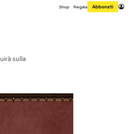
Abbonati
Shop
Regala
uirà sulla