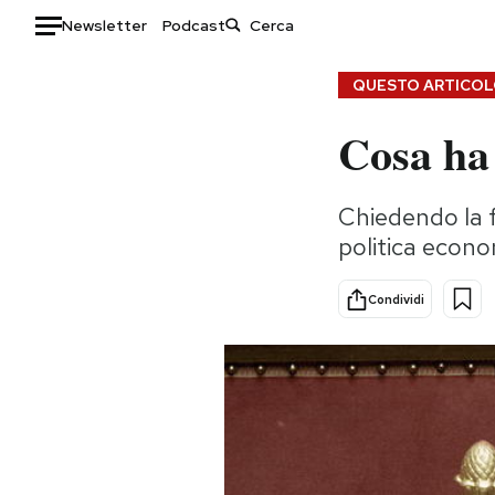
Newsletter
Podcast
Auto
QUESTO ARTICOLO
Cosa ha 
HOME
Italia
Moda
Chiedendo la fi
Mondo
Libri
politica econo
Politica
Consumismi
Tecnologia
Storie/Idee
Condividi
Internet
Ok Boomer!
Scienza
Media
Cultura
Europa
Economia
Altrecose
Sport
Mondiali calcio 2026