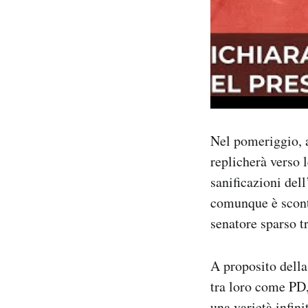
Nel pomeriggio, a
replicherà verso l
sanificazioni dell
comunque è scontat
senatore sparso t
A proposito della
tra loro come PD,
una varietà infin