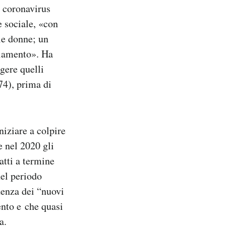
l coronavirus
 sociale, «con
le donne; un
ziamento». Ha
ggere quelli
074), prima di
niziare a colpire
 nel 2020 gli
atti a termine
nel periodo
denza dei “nuovi
ento e che quasi
a.