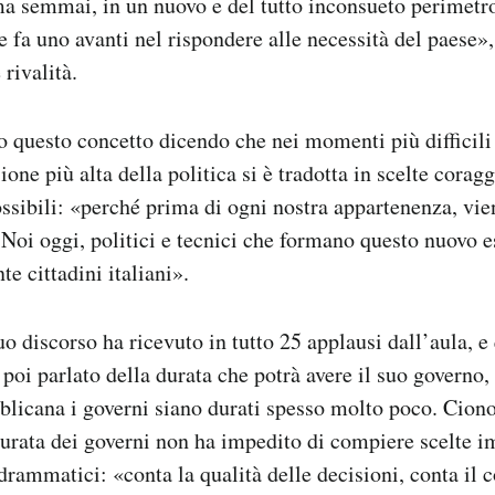
ma semmai, in un nuovo e del tutto inconsueto perimetr
e fa uno avanti nel rispondere alle necessità del paese»
 rivalità.
o questo concetto dicendo che nei momenti più difficili 
sione più alta della politica si è tradotta in scelte corag
ibili: «perché prima di ogni nostra appartenenza, vien
Noi oggi, politici e tecnici che formano questo nuovo 
e cittadini italiani».
uo discorso ha ricevuto in tutto 25 applausi dall’aula, e
 poi parlato della durata che potrà avere il suo governo
bblicana i governi siano durati spesso molto poco. Cion
durata dei governi non ha impedito di compiere scelte i
rammatici: «conta la qualità delle decisioni, conta il c