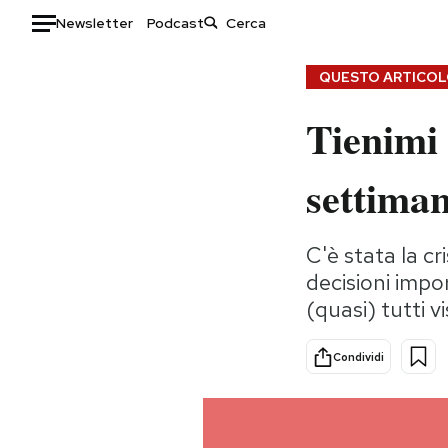
Newsletter
Podcast
Auto
QUESTO ARTICOLO
Tienimi 
HOME
Italia
Moda
settima
Mondo
Libri
Politica
Consumismi
C'è stata la cr
Tecnologia
Storie/Idee
decisioni impo
Internet
Ok Boomer!
(quasi) tutti 
Scienza
Media
Cultura
Europa
Condividi
Economia
Altrecose
Sport
Mondiali calcio 2026