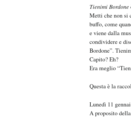
Notifiche mobile
Tienimi Bordone
Regala il Post
Metti che non si 
Hai bisogno di aiuto?
buffo, come quan
Esci
e viene dalla mus
condividere e dis
Bordone”. Tieni
Capito? Eh?
Era meglio “Tie
Questa è la racco
Lunedì 11 genna
A proposito della