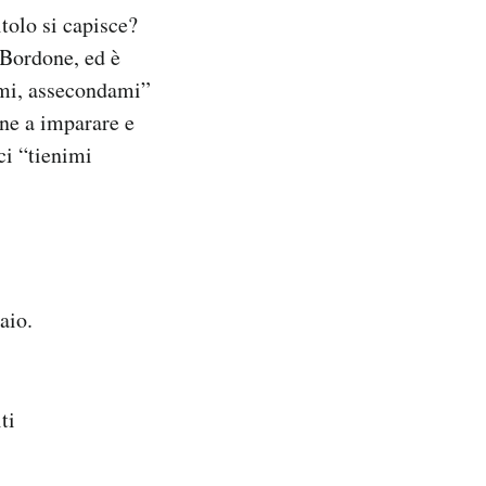
tolo si capisce?
 Bordone, ed è
ami, assecondami”
one a imparare e
ci “tienimi
aio.
ti