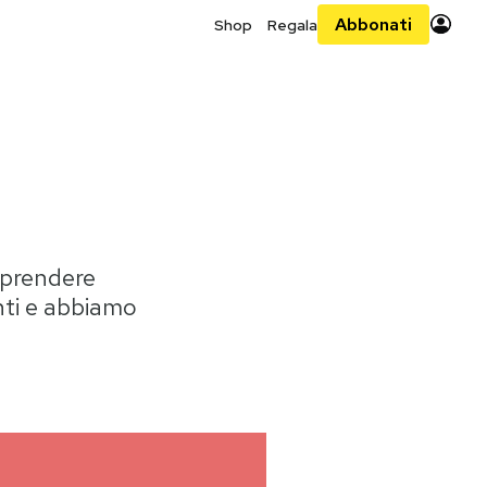
Abbonati
Shop
Regala
a prendere
nti e abbiamo