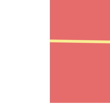
PODCAST
NEWSLETTER
I MIEI PREFERITI
SHOP
CALENDARIO
AREA PERSONALE
Area Personale
Newsletter