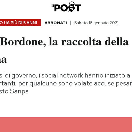
 HA PIÙ DI
5 ANNI
ABBONATI
Sabato 16 gennaio 2021
Bordone, la raccolta della
na
isi di governo, i social network hanno iniziato 
rtanti, per qualcuno sono volate accuse pesa
visto Sanpa