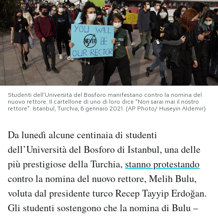
PODCAST
NEWSLETTER
I MIEI PREFERITI
Studenti dell'Università del Bosforo manifestano contro la nomina del
nuovo rettore. Il cartellone di uno di loro dice "Non sarai mai il nostro
rettore". Istanbul, Turchia, 6 gennaio 2021. (AP Photo/ Huseyin Aldemir)
SHOP
Da lunedì alcune centinaia di studenti
dell’Università del Bosforo di Istanbul, una delle
CALENDARIO
più prestigiose della Turchia,
stanno protestando
contro la nomina del nuovo rettore, Melih Bulu,
AREA PERSONALE
voluta dal presidente turco Recep Tayyip Erdoğan.
Area Personale
Gli studenti sostengono che la nomina di Bulu –
Newsletter