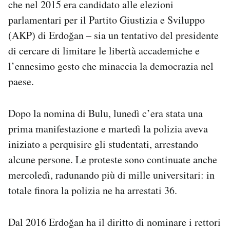
che nel 2015 era candidato alle elezioni
Notifiche mobile
parlamentari per il Partito Giustizia e Sviluppo
Regala il Post
(AKP) di Erdoğan – sia un tentativo del presidente
Hai bisogno di aiuto?
Esci
di cercare di limitare le libertà accademiche e
l’ennesimo gesto che minaccia la democrazia nel
paese.
Dopo la nomina di Bulu, lunedì c’era stata una
prima manifestazione e martedì la polizia aveva
iniziato a perquisire gli studentati, arrestando
alcune persone. Le proteste sono continuate anche
mercoledì, radunando più di mille universitari: in
totale finora la polizia ne ha arrestati 36.
Dal 2016 Erdoğan ha il diritto di nominare i rettori