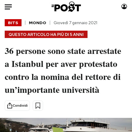
Auto
BITS
MONDO
Giovedì 7 gennaio 2021
QUESTO ARTICOLO HA PIÙ DI
5 ANNI
HOME
36 persone sono state arrestate
Italia
Moda
Mondo
Libri
a Istanbul per aver protestato
Politica
Consumismi
contro la nomina del rettore di
Tecnologia
Storie/Idee
Internet
Ok Boomer!
un’importante università
Scienza
Media
Cultura
Europa
Condividi
Economia
Altrecose
Sport
Mondiali calcio 2026