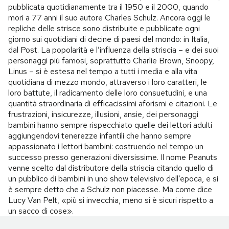
pubblicata quotidianamente tra il 1950 e il 2000, quando
morì a 77 anni il suo autore Charles Schulz. Ancora oggi le
repliche delle strisce sono distribuite e pubblicate ogni
giorno sui quotidiani di decine di paesi del mondo: in Italia,
dal Post. La popolarità e l’influenza della striscia – e dei suoi
personaggi più famosi, soprattutto Charlie Brown, Snoopy,
Linus – si è estesa nel tempo a tutti i media e alla vita
quotidiana di mezzo mondo, attraverso i loro caratteri, le
loro battute, il radicamento delle loro consuetudini, e una
quantità straordinaria di efficacissimi aforismi e citazioni. Le
frustrazioni, insicurezze, illusioni, ansie, dei personaggi
bambini hanno sempre rispecchiato quelle dei lettori adulti
aggiungendovi tenerezze infantili che hanno sempre
appassionato i lettori bambini: costruendo nel tempo un
successo presso generazioni diversissime. Il nome Peanuts
venne scelto dal distributore della striscia citando quello di
un pubblico di bambini in uno show televisivo dell’epoca, e si
è sempre detto che a Schulz non piacesse. Ma come dice
Lucy Van Pelt, «più si invecchia, meno si è sicuri rispetto a
un sacco di cose».