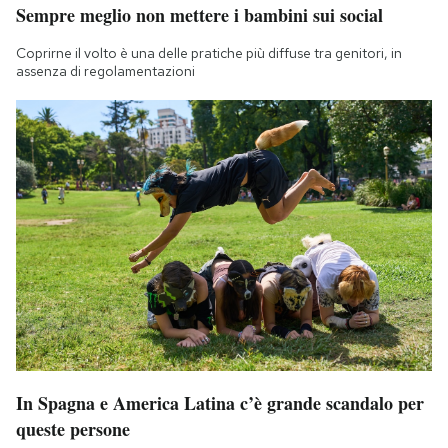
Sempre meglio non mettere i bambini sui social
Notifiche mobile
Regala il Post
Coprirne il volto è una delle pratiche più diffuse tra genitori, in
Hai bisogno di aiuto?
assenza di regolamentazioni
Esci
In Spagna e America Latina c’è grande scandalo per
queste persone