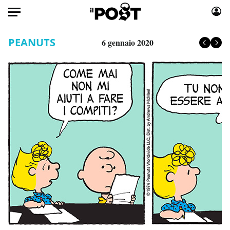
Auto
PEANUTS
6 gennaio 2020
HOME
Italia
Moda
Mondo
Libri
Politica
Consumismi
Tecnologia
Storie/Idee
Internet
Ok Boomer!
Scienza
Media
Cultura
Europa
Economia
Altrecose
Sport
Mondiali calcio 2026