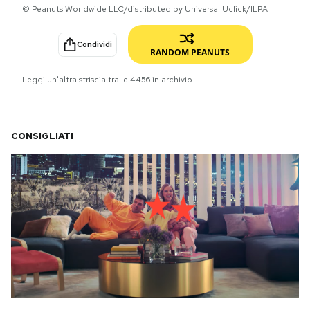
© Peanuts Worldwide LLC/distributed by Universal Uclick/ILPA
PODCAST
Condividi
RANDOM PEANUTS
NEWSLETTER
Leggi un'altra striscia tra le
4456
in archivio
I MIEI PREFERITI
CONSIGLIATI
SHOP
CALENDARIO
AREA PERSONALE
Area Personale
Newsletter