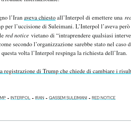
gno l’Iran
aveva chiesto
all’Interpol di emettere una
re
p per l’uccisione di Suleimani. L’Interpol l’aveva però
lle
red notice
vietano di “intraprendere qualsiasi interve
 come secondo l’organizzazione sarebbe stato nel caso d
questa volta l’Interpol respinga la richiesta dell’Iran.
a registrazione di Trump che chiede di cambiare i risult
-
-
-
-
UMP
INTERPOL
IRAN
QASSEM SULEIMANI
RED NOTICE