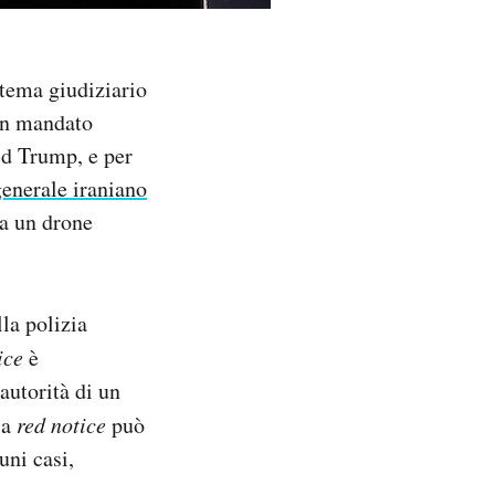
tema giudiziario
un mandato
ald Trump, e per
generale iraniano
da un drone
la polizia
tice
è
autorità di un
la
red notice
può
uni casi,