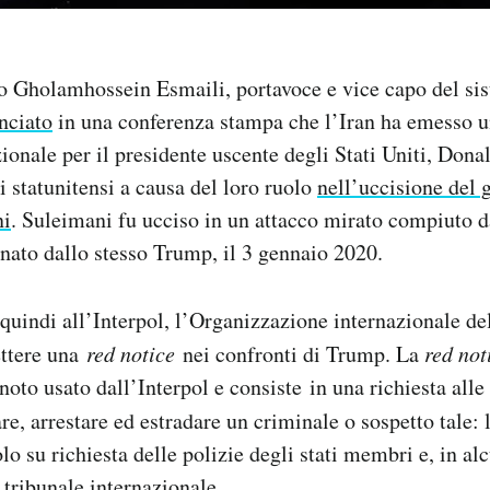
o Gholamhossein Esmaili, portavoce e vice capo del sis
nciato
in una conferenza stampa che l’Iran ha emesso 
zionale per il presidente uscente degli Stati Uniti, Don
i statunitensi a causa del loro ruolo
nell’uccisione del 
ni
. Suleimani fu ucciso in un attacco mirato compiuto 
nato dallo stesso Trump, il 3 gennaio 2020.
 quindi all’Interpol, l’Organizzazione internazionale del
ettere una
red notice
nei confronti di Trump. La
red no
oto usato dall’Interpol e consiste in una richiesta alle 
re, arrestare ed estradare un criminale o sospetto tale: 
lo su richiesta delle polizie degli stati membri e, in alc
tribunale internazionale.