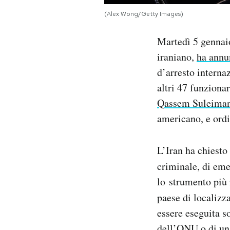
Notifiche mobile
(Alex Wong/Getty Images)
Regala il Post
Hai bisogno di aiuto?
Martedì 5 gennai
Esci
iraniano,
ha annu
d’arresto interna
altri 47 funzionar
Qassem Suleima
americano, e ordi
L’Iran ha chiesto
criminale, di em
lo strumento più n
paese di localizza
essere eseguita so
dell’ONU o di un 