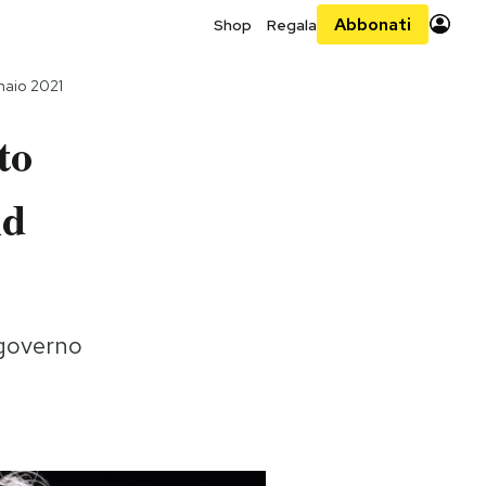
Abbonati
Shop
Regala
naio 2021
to
ld
 governo