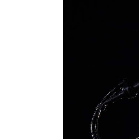
PODCAST
NEWSLETTER
I MIEI PREFERITI
SHOP
CALENDARIO
AREA PERSONALE
Area Personale
Newsletter