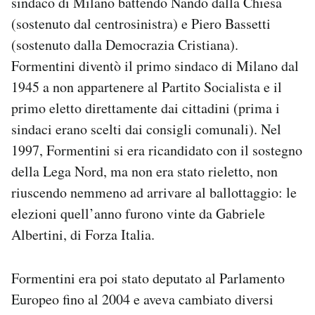
sindaco di Milano battendo Nando dalla Chiesa
Notifiche mobile
(sostenuto dal centrosinistra) e Piero Bassetti
Regala il Post
(sostenuto dalla Democrazia Cristiana).
Hai bisogno di aiuto?
Formentini diventò il primo sindaco di Milano dal
Esci
1945 a non appartenere al Partito Socialista e il
primo eletto direttamente dai cittadini (prima i
sindaci erano scelti dai consigli comunali). Nel
1997, Formentini si era ricandidato con il sostegno
della Lega Nord, ma non era stato rieletto, non
riuscendo nemmeno ad arrivare al ballottaggio: le
elezioni quell’anno furono vinte da Gabriele
Albertini, di Forza Italia.
Formentini era poi stato deputato al Parlamento
Europeo fino al 2004 e aveva cambiato diversi