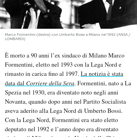
PODCAST
NEWSLETTER
Marco Formentini (destra) con Umberto Bossi a Milano nel 1992 (ANSA /
LOMBARDI)
I MIEI PREFERITI
È morto a 90 anni l’ex sindaco di Milano Marco
Formentini, eletto nel 1993 con la Lega Nord e
rimasto in carica fino al 1997.
La notizia è stata
SHOP
data dal
Corriere della Sera
. Formentini, nato a La
Spezia nel 1930, era diventato noto negli anni
CALENDARIO
Novanta, quando dopo anni nel Partito Socialista
aveva aderito alla Lega Nord di Umberto Bossi.
AREA PERSONALE
Con la Lega Nord, Formentini era stato eletto
Area Personale
deputato nel 1992 e l’anno dopo era diventato
Newsletter