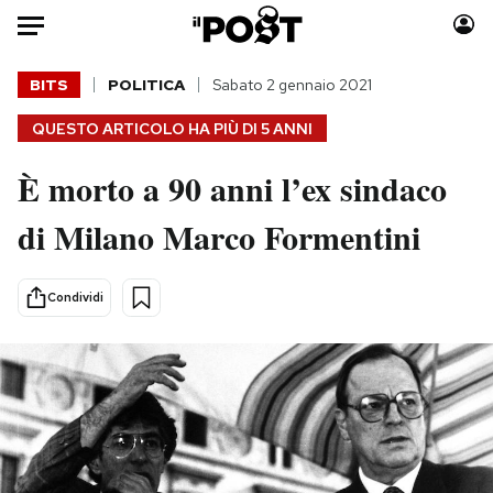
Auto
BITS
POLITICA
Sabato 2 gennaio 2021
QUESTO ARTICOLO HA PIÙ DI
5 ANNI
HOME
È morto a 90 anni l’ex sindaco
Italia
Moda
Mondo
Libri
di Milano Marco Formentini
Politica
Consumismi
Tecnologia
Storie/Idee
Condividi
Internet
Ok Boomer!
Scienza
Media
Cultura
Europa
Economia
Altrecose
Sport
Mondiali calcio 2026