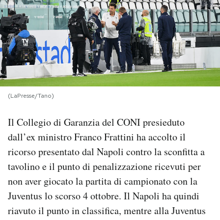
PODCAST
NEWSLETTER
I MIEI PREFERITI
(LaPresse/Tano)
SHOP
Il Collegio di Garanzia del CONI presieduto
dall’ex ministro Franco Frattini ha accolto il
CALENDARIO
ricorso presentato dal Napoli contro la sconfitta a
tavolino e il punto di penalizzazione ricevuti per
non aver giocato la partita di campionato con la
AREA PERSONALE
Juventus lo scorso 4 ottobre. Il Napoli ha quindi
Area Personale
riavuto il punto in classifica, mentre alla Juventus
Newsletter