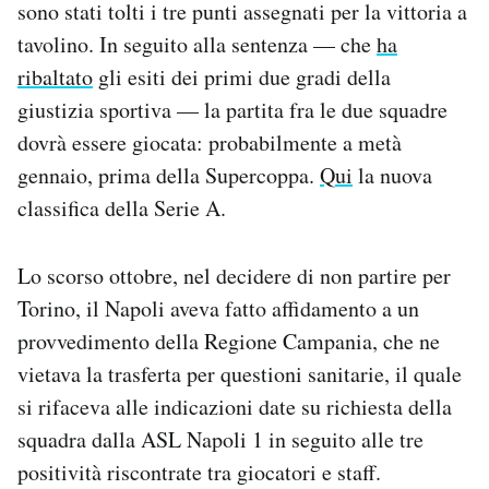
sono stati tolti i tre punti assegnati per la vittoria a
Notifiche mobile
tavolino. In seguito alla sentenza — che
ha
Regala il Post
ribaltato
gli esiti dei primi due gradi della
Hai bisogno di aiuto?
Esci
giustizia sportiva — la partita fra le due squadre
dovrà essere giocata: probabilmente a metà
gennaio, prima della Supercoppa.
Qui
la nuova
classifica della Serie A.
Lo scorso ottobre, nel decidere di non partire per
Torino, il Napoli aveva fatto affidamento a un
provvedimento della Regione Campania, che ne
vietava la trasferta per questioni sanitarie, il quale
si rifaceva alle indicazioni date su richiesta della
squadra dalla ASL Napoli 1 in seguito alle tre
positività riscontrate tra giocatori e staff.