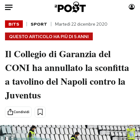
Auto
BITS
SPORT
Martedì 22 dicembre 2020
QUESTO ARTICOLO HA PIÙ DI
5 ANNI
HOME
Il Collegio di Garanzia del
Italia
Moda
Mondo
Libri
CONI ha annullato la sconfitta
Politica
Consumismi
a tavolino del Napoli contro la
Tecnologia
Storie/Idee
Internet
Ok Boomer!
Juventus
Scienza
Media
Cultura
Europa
Condividi
Economia
Altrecose
Sport
Mondiali calcio 2026