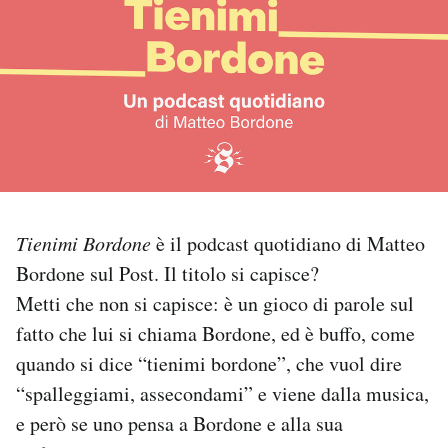
PODCAST
NEWSLETTER
I MIEI PREFERITI
SHOP
Tienimi Bordone
è il podcast quotidiano di Matteo
Bordone sul Post. Il titolo si capisce?
Metti che non si capisce: è un gioco di parole sul
CALENDARIO
fatto che lui si chiama Bordone, ed è buffo, come
quando si dice “tienimi bordone”, che vuol dire
AREA PERSONALE
“spalleggiami, assecondami” e viene dalla musica,
Area Personale
e però se uno pensa a Bordone e alla sua
Newsletter