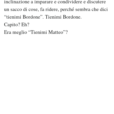
inclinazione a imparare e condividere e discutere
Notifiche mobile
un sacco di cose, fa ridere, perché sembra che dici
Regala il Post
“tienimi Bordone”. Tienimi Bordone.
Hai bisogno di aiuto?
Capito? Eh?
Esci
Era meglio “Tienimi Matteo”?