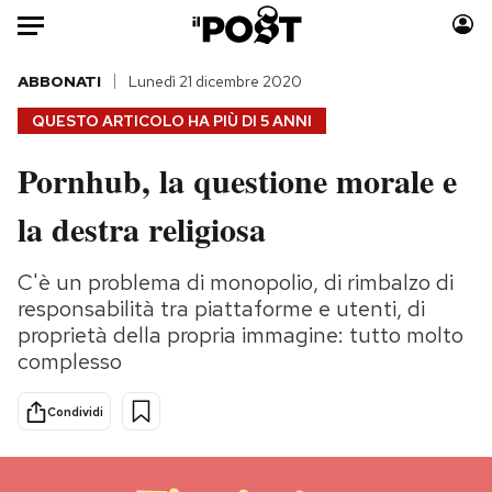
Auto
ABBONATI
Lunedì 21 dicembre 2020
QUESTO ARTICOLO HA PIÙ DI
5 ANNI
HOME
Pornhub, la questione morale e
Italia
Moda
la destra religiosa
Mondo
Libri
Politica
Consumismi
C'è un problema di monopolio, di rimbalzo di
Tecnologia
Storie/Idee
responsabilità tra piattaforme e utenti, di
Internet
Ok Boomer!
proprietà della propria immagine: tutto molto
Scienza
Media
complesso
Cultura
Europa
Economia
Altrecose
Condividi
Sport
Mondiali calcio 2026