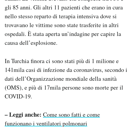
Notifiche mobile
gli 85 anni. Gli altri 11 pazienti che erano in cura
Regala il Post
nello stesso reparto di terapia intensiva dove si
Hai bisogno di aiuto?
trovavano le vittime sono state trasferite in altri
Esci
ospedali. È stata aperta un’indagine per capire la
causa dell’esplosione.
In Turchia finora ci sono stati più di 1 milione e
141mila casi di infezione da coronavirus, secondo i
dati dell’Organizzazione mondiale della sanità
(OMS), e più di 17mila persone sono morte per il
COVID-19.
– Leggi anche:
Come sono fatti e come
funzionano i ventilatori polmonari