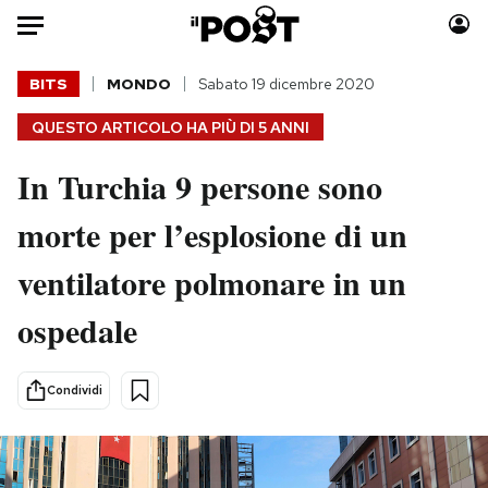
Auto
BITS
MONDO
Sabato 19 dicembre 2020
QUESTO ARTICOLO HA PIÙ DI
5 ANNI
HOME
In Turchia 9 persone sono
Italia
Moda
Mondo
Libri
morte per l’esplosione di un
Politica
Consumismi
ventilatore polmonare in un
Tecnologia
Storie/Idee
Internet
Ok Boomer!
ospedale
Scienza
Media
Cultura
Europa
Condividi
Economia
Altrecose
Sport
Mondiali calcio 2026