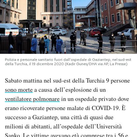
PODCAST
NEWSLETTER
I MIEI PREFERITI
Polizia e personale sanitario fuori dall'ospedale di Gaziantep, nel sud-est
della Turchia, il 19 dicembre 2020 (Kadir Gunes/DHA via AP, La Presse)
SHOP
Sabato mattina nel sud-est della Turchia 9 persone
sono morte
a causa dell’esplosione di un
CALENDARIO
ventilatore polmonare
in un ospedale privato dove
erano ricoverate persone malate di COVID-19. È
AREA PERSONALE
successo a Gaziantep, una città di quasi due
milioni di abitanti, all’ospedale dell’Università
Area Personale
Newsletter
Sanko. Le vittime avevano età comprese tra i 56 e