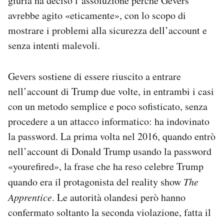
giuria ha deciso l’assoluzione perché Gevers
Notifiche mobile
avrebbe agito «eticamente», con lo scopo di
Regala il Post
mostrare i problemi alla sicurezza dell’account e
Hai bisogno di aiuto?
senza intenti malevoli.
Esci
Gevers sostiene di essere riuscito a entrare
nell’account di Trump due volte, in entrambi i casi
con un metodo semplice e poco sofisticato, senza
procedere a un attacco informatico: ha indovinato
la password. La prima volta nel 2016, quando entrò
nell’account di Donald Trump usando la password
«yourefired», la frase che ha reso celebre Trump
quando era il protagonista del reality show
The
Apprentice
. Le autorità olandesi però hanno
confermato soltanto la seconda violazione, fatta il