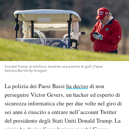
PODCAST
NEWSLETTER
I MIEI PREFERITI
Donald Trump al telefono durante una partita di golf (Tasos
SHOP
Katopodis/Getty Images)
La polizia dei Paesi Bassi
ha deciso
di non
CALENDARIO
perseguire Victor Gevers, un hacker ed esperto di
sicurezza informatica che per due volte nel giro di
AREA PERSONALE
sei anni è riuscito a entrare nell’account Twitter
Area Personale
del presidente degli Stati Uniti Donald Trump. La
Newsletter