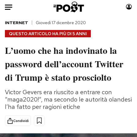
Auto
INTERNET
Giovedì 17 dicembre 2020
QUESTO ARTICOLO HA PIÙ DI
5 ANNI
HOME
L’uomo che ha indovinato la
Italia
Moda
password dell’account Twitter
Mondo
Libri
Politica
Consumismi
di Trump è stato prosciolto
Tecnologia
Storie/Idee
Internet
Ok Boomer!
Victor Gevers era riuscito a entrare con
Scienza
Media
“maga2020!“, ma secondo le autorità olandesi
Cultura
Europa
l’ha fatto per ragioni etiche
Economia
Altrecose
Condividi
Sport
Mondiali calcio 2026