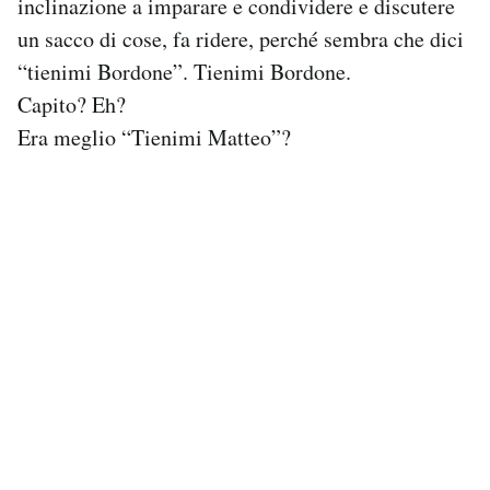
inclinazione a imparare e condividere e discutere
Notifiche mobile
un sacco di cose, fa ridere, perché sembra che dici
Regala il Post
“tienimi Bordone”. Tienimi Bordone.
Hai bisogno di aiuto?
Capito? Eh?
Esci
Era meglio “Tienimi Matteo”?