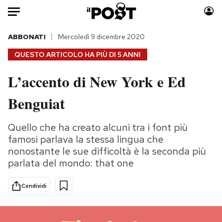
Auto
ABBONATI
Mercoledì 9 dicembre 2020
QUESTO ARTICOLO HA PIÙ DI
5 ANNI
HOME
L’accento di New York e Ed
Italia
Moda
Benguiat
Mondo
Libri
Politica
Consumismi
Quello che ha creato alcuni tra i font più
Tecnologia
Storie/Idee
famosi parlava la stessa lingua che
Internet
Ok Boomer!
nonostante le sue difficoltà è la seconda più
Scienza
Media
parlata del mondo: that one
Cultura
Europa
Economia
Altrecose
Condividi
Sport
Mondiali calcio 2026