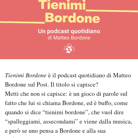
PODCAST
NEWSLETTER
I MIEI PREFERITI
SHOP
Tienimi Bordone
è il podcast quotidiano di Matteo
Bordone sul Post. Il titolo si capisce?
Metti che non si capisce: è un gioco di parole sul
CALENDARIO
fatto che lui si chiama Bordone, ed è buffo, come
quando si dice “tienimi bordone”, che vuol dire
AREA PERSONALE
“spalleggiami, assecondami” e viene dalla musica,
Area Personale
e però se uno pensa a Bordone e alla sua
Newsletter