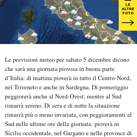
LE
ALTRE
PODCAST
FOTO
NEWSLETTER
I MIEI PREFERITI
Le previsioni meteo per sabato 5 dicembre dicono
che sarà una giornata piovosa in buona parte
SHOP
d’Italia: di mattina pioverà in tutto il Centro-Nord,
nel Triveneto e anche in Sardegna. Di pomeriggio
CALENDARIO
peggiorerà anche al Nord-Ovest, mentre al Sud
rimarrà sereno. Di sera e di notte la situazione
AREA PERSONALE
rimarrà più o meno invariata, con peggioramenti al
Sud nelle ultime ore della giornata: pioverà in
Area Personale
Sicilia occidentale, nel Gargano e nelle province di
Newsletter