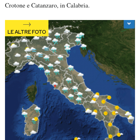
Crotone e Catanzaro, in Calabria.
Notifiche mobile
Regala il Post
Hai bisogno di aiuto?
Esci