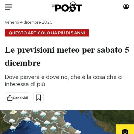
Auto
Venerdì 4 dicembre 2020
QUESTO ARTICOLO HA PIÙ DI
5 ANNI
HOME
Le previsioni meteo per sabato 5
Italia
Moda
dicembre
Mondo
Libri
Politica
Consumismi
Dove pioverà e dove no, che è la cosa che ci
Tecnologia
Storie/Idee
interessa di più
Internet
Ok Boomer!
Scienza
Media
Condividi
Cultura
Europa
Economia
Altrecose
Sport
Mondiali calcio 2026