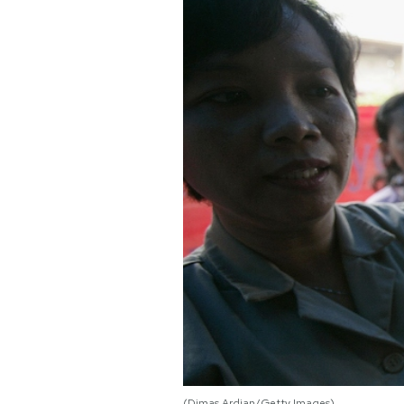
PODCAST
NEWSLETTER
I MIEI PREFERITI
SHOP
CALENDARIO
AREA PERSONALE
Area Personale
Newsletter
(Dimas Ardian/Getty Images)