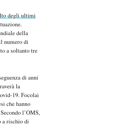
lto degli ultimi
ituazione.
ndiale della
 il numero di
to a soltanto tre
seguenza di anni
raverà la
Covid-19. Focolai
esi che hanno
. Secondo l’OMS,
 a rischio di