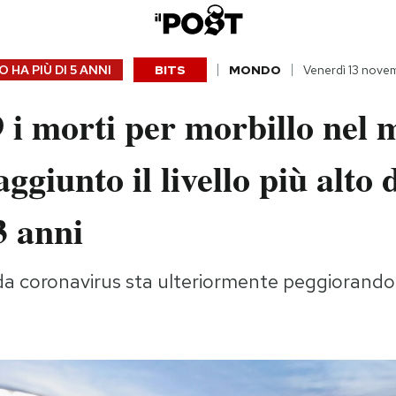
 HA PIÙ DI
5 ANNI
BITS
MONDO
Venerdì 13 nov
 i morti per morbillo nel
ggiunto il livello più alto 
3 anni
a coronavirus sta ulteriormente peggiorando 