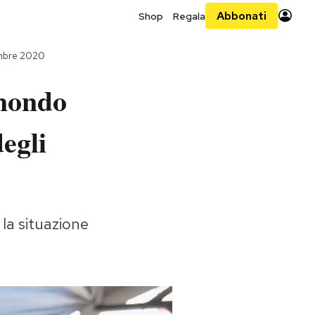
Abbonati
Shop
Regala
embre 2020
 mondo
degli
la situazione