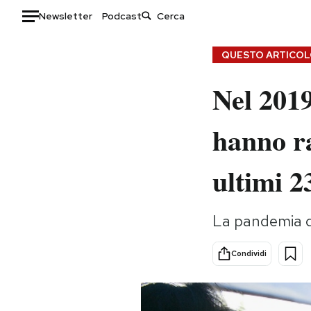
Newsletter
Podcast
Auto
QUESTO ARTICOLO
HOME
Nel 2019
Italia
Moda
hanno ra
Mondo
Libri
Politica
Consumismi
ultimi 2
Tecnologia
Storie/Idee
Internet
Ok Boomer!
Scienza
Media
La pandemia d
Cultura
Europa
Condividi
Economia
Altrecose
Sport
Mondiali calcio 2026