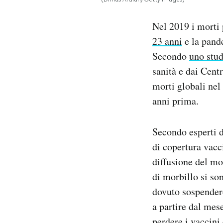
Notifiche mobile
Regala il Post
Nel 2019 i morti
Hai bisogno di aiuto?
23 anni
e la pand
Esci
Secondo
uno stud
sanità e dai Cent
morti globali nel
anni prima.
Secondo esperti d
di copertura vacc
diffusione del mo
di morbillo si so
dovuto sospender
a partire dal mes
perdere i vaccini 