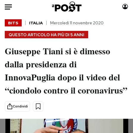
Auto
BITS
ITALIA
Mercoledì 11 novembre 2020
QUESTO ARTICOLO HA PIÙ DI
5 ANNI
HOME
Giuseppe Tiani si è dimesso
Italia
Moda
Mondo
Libri
dalla presidenza di
Politica
Consumismi
InnovaPuglia dopo il video del
Tecnologia
Storie/Idee
Internet
Ok Boomer!
“ciondolo contro il coronavirus”
Scienza
Media
Cultura
Europa
Condividi
Economia
Altrecose
Sport
Mondiali calcio 2026