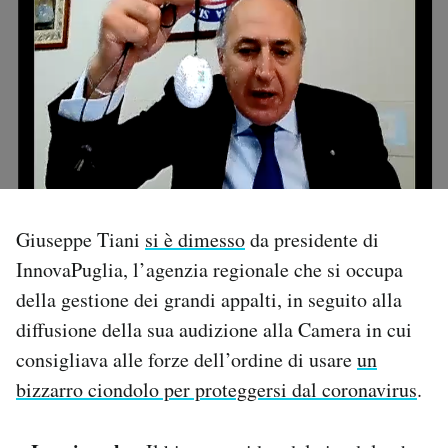
PODCAST
NEWSLETTER
I MIEI PREFERITI
Giuseppe Tiani
si è dimesso
da presidente di
SHOP
InnovaPuglia, l’agenzia regionale che si occupa
della gestione dei grandi appalti, in seguito alla
CALENDARIO
diffusione della sua audizione alla Camera in cui
consigliava alle forze dell’ordine di usare
un
AREA PERSONALE
bizzarro ciondolo per proteggersi dal coronavirus
.
Area Personale
Newsletter