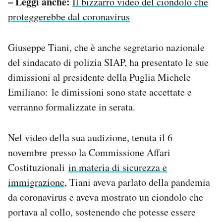
– Leggi anche:
Il bizzarro video del ciondolo che
Notifiche mobile
proteggerebbe dal coronavirus
Regala il Post
Hai bisogno di aiuto?
Giuseppe Tiani, che è anche segretario nazionale
Esci
del sindacato di polizia SIAP, ha presentato le sue
dimissioni al presidente della Puglia Michele
Emiliano: le dimissioni sono state accettate e
verranno formalizzate in serata.
Nel video della sua audizione, tenuta il 6
novembre presso la Commissione Affari
Costituzionali
in materia di sicurezza e
immigrazione
, Tiani aveva parlato della pandemia
da coronavirus e aveva mostrato un ciondolo che
portava al collo, sostenendo che potesse essere