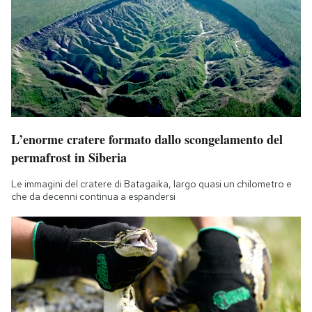
L’enorme cratere formato dallo scongelamento del
permafrost in Siberia
Le immagini del cratere di Batagaika, largo quasi un chilometro e
che da decenni continua a espandersi