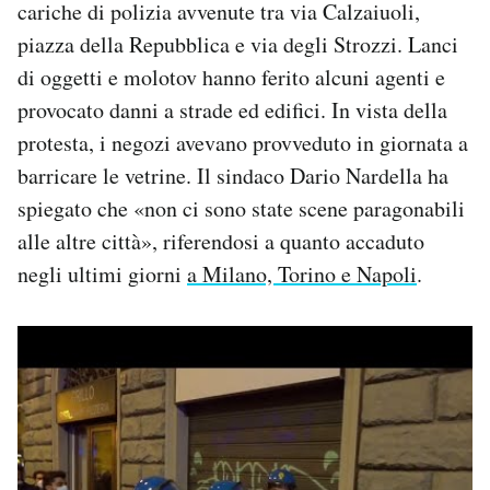
cariche di polizia avvenute tra via Calzaiuoli,
Notifiche mobile
piazza della Repubblica e via degli Strozzi. Lanci
Regala il Post
di oggetti e molotov hanno ferito alcuni agenti e
Hai bisogno di aiuto?
Esci
provocato danni a strade ed edifici. In vista della
protesta, i negozi avevano provveduto in giornata a
barricare le vetrine. Il sindaco Dario Nardella ha
spiegato che «non ci sono state scene paragonabili
alle altre città», riferendosi a quanto accaduto
negli ultimi giorni
a Milano, Torino e Napoli
.