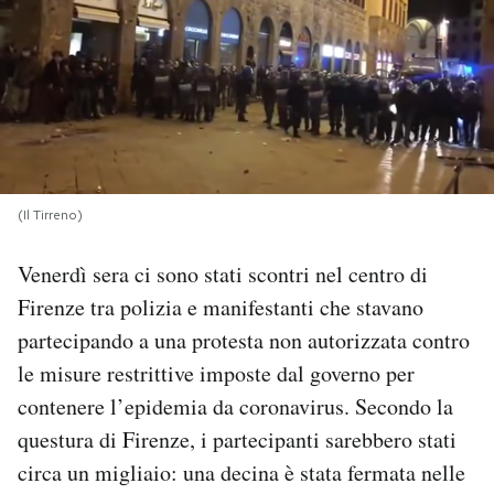
PODCAST
NEWSLETTER
I MIEI PREFERITI
(Il Tirreno)
SHOP
Venerdì sera ci sono stati scontri nel centro di
Firenze tra polizia e manifestanti che stavano
CALENDARIO
partecipando a una protesta non autorizzata contro
le misure restrittive imposte dal governo per
contenere l’epidemia da coronavirus. Secondo la
AREA PERSONALE
questura di Firenze, i partecipanti sarebbero stati
Area Personale
circa un migliaio: una decina è stata fermata nelle
Newsletter