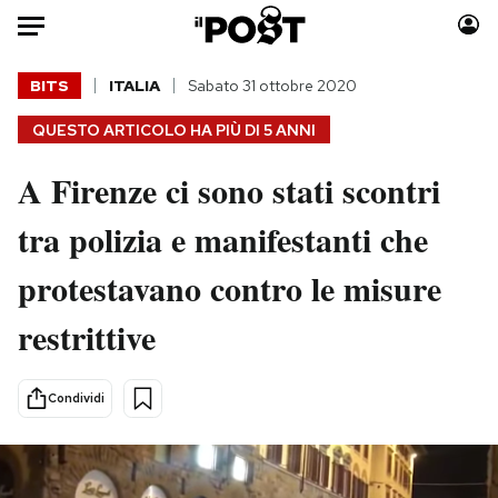
Auto
BITS
ITALIA
Sabato 31 ottobre 2020
QUESTO ARTICOLO HA PIÙ DI
5 ANNI
HOME
A Firenze ci sono stati scontri
Italia
Moda
Mondo
Libri
tra polizia e manifestanti che
Politica
Consumismi
protestavano contro le misure
Tecnologia
Storie/Idee
Internet
Ok Boomer!
restrittive
Scienza
Media
Cultura
Europa
Condividi
Economia
Altrecose
Sport
Mondiali calcio 2026