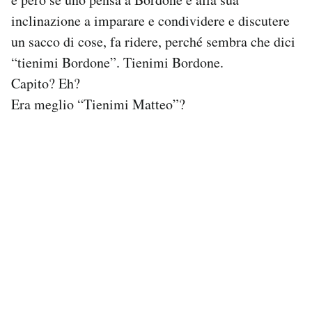
Notifiche mobile
inclinazione a imparare e condividere e discutere
Regala il Post
un sacco di cose, fa ridere, perché sembra che dici
Hai bisogno di aiuto?
“tienimi Bordone”. Tienimi Bordone.
Esci
Capito? Eh?
Era meglio “Tienimi Matteo”?