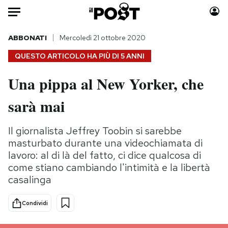
Auto
ABBONATI
Mercoledì 21 ottobre 2020
QUESTO ARTICOLO HA PIÙ DI
5 ANNI
HOME
Una pippa al New Yorker, che
Italia
Moda
sarà mai
Mondo
Libri
Politica
Consumismi
Il giornalista Jeffrey Toobin si sarebbe
Tecnologia
Storie/Idee
masturbato durante una videochiamata di
Internet
Ok Boomer!
lavoro: al di là del fatto, ci dice qualcosa di
Scienza
Media
come stiano cambiando l'intimità e la libertà
Cultura
Europa
casalinga
Economia
Altrecose
Sport
Mondiali calcio 2026
Condividi