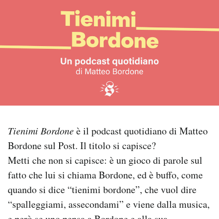
PODCAST
NEWSLETTER
I MIEI PREFERITI
SHOP
Tienimi Bordone
è il podcast quotidiano di Matteo
Bordone sul Post. Il titolo si capisce?
CALENDARIO
Metti che non si capisce: è un gioco di parole sul
fatto che lui si chiama Bordone, ed è buffo, come
AREA PERSONALE
quando si dice “tienimi bordone”, che vuol dire
Area Personale
“spalleggiami, assecondami” e viene dalla musica,
Newsletter
e però se uno pensa a Bordone e alla sua