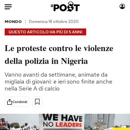
Auto
MONDO
Domenica 18 ottobre 2020
QUESTO ARTICOLO HA PIÙ DI
5 ANNI
HOME
Le proteste contro le violenze
Italia
Moda
della polizia in Nigeria
Mondo
Libri
Politica
Consumismi
Vanno avanti da settimane, animate da
Tecnologia
Storie/Idee
migliaia di giovani: e ieri sono finite anche
Internet
Ok Boomer!
nella Serie A di calcio
Scienza
Media
Cultura
Europa
Condividi
Economia
Altrecose
Sport
Mondiali calcio 2026