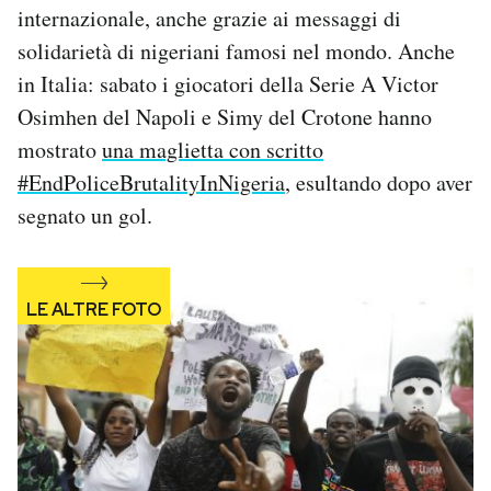
internazionale, anche grazie ai messaggi di
Notifiche mobile
Regala il Post
solidarietà di nigeriani famosi nel mondo. Anche
Hai bisogno di aiuto?
in Italia: sabato i giocatori della Serie A Victor
Esci
Osimhen del Napoli e Simy del Crotone hanno
mostrato
una maglietta con scritto
#EndPoliceBrutalityInNigeria
, esultando dopo aver
segnato un gol.