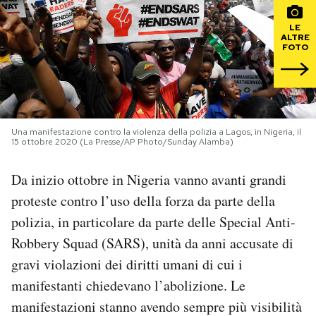
LE
PODCAST
ALTRE
FOTO
NEWSLETTER
I MIEI PREFERITI
Una manifestazione contro la violenza della polizia a Lagos, in Nigeria, il
15 ottobre 2020 (La Presse/AP Photo/Sunday Alamba)
SHOP
Da inizio ottobre in Nigeria vanno avanti grandi
proteste contro l’uso della forza da parte della
CALENDARIO
polizia, in particolare da parte delle Special Anti-
Robbery Squad (SARS), unità da anni accusate di
AREA PERSONALE
gravi violazioni dei diritti umani di cui i
manifestanti chiedevano l’abolizione. Le
Area Personale
manifestazioni stanno avendo sempre più visibilità
Newsletter