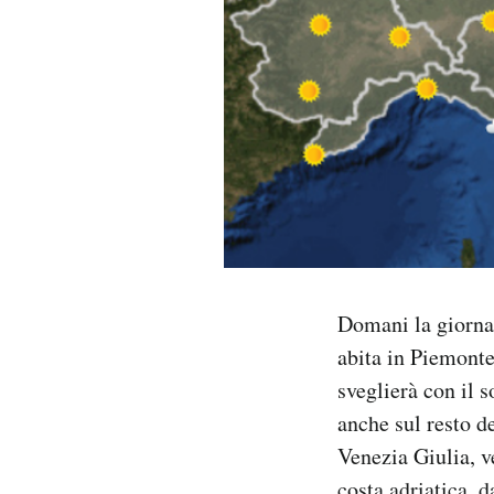
PODCAST
NEWSLETTER
I MIEI PREFERITI
SHOP
Domani la giorna
CALENDARIO
abita in Piemonte
sveglierà con il 
AREA PERSONALE
anche sul resto d
Venezia Giulia, v
Area Personale
Newsletter
costa adriatica, d