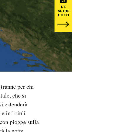
LE
ALTRE
FOTO
tranne per chi
tale, che si
si estenderà
e in Friuli
 con piogge sulla
rà la notte.