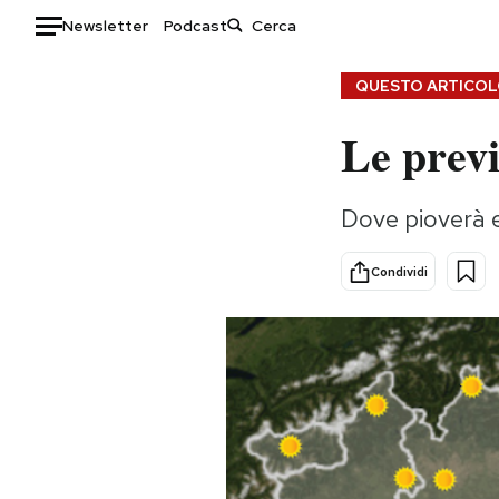
Newsletter
Podcast
Auto
QUESTO ARTICOLO
Le previ
HOME
Italia
Moda
Dove pioverà e
Mondo
Libri
Politica
Consumismi
Condividi
Tecnologia
Storie/Idee
Internet
Ok Boomer!
Scienza
Media
Cultura
Europa
Economia
Altrecose
Sport
Mondiali calcio 2026