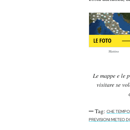
Notifiche mobile
Regala il Post
Hai bisogno di aiuto?
Esci
Mattino
Le mappe e le p
visitare se vo
Tag:
CHE TEMPO
PREVISIONI METEO 