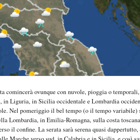
ta comincerà ovunque con nuvole, pioggia o temporali, 
, in Liguria, in Sicilia occidentale e Lombardia occiden
sole. Nel pomeriggio il bel tempo (o il tempo variabile) 
ella Lombardia, in Emilia-Romagna, sulla costa toscana 
erso il confine. La serata sarà serena quasi dappertutto,
alle Marche verso sud, in Calabria e in Sicilia, e così sa